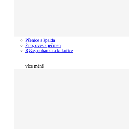
Pšenice a špalda
Žito, oves a ječmen
Rýže, pohanka a kukuřice
více
méně