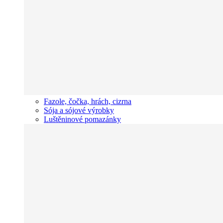
Fazole, čočka, hrách, cizrna
Sója a sójové výrobky
Luštěninové pomazánky