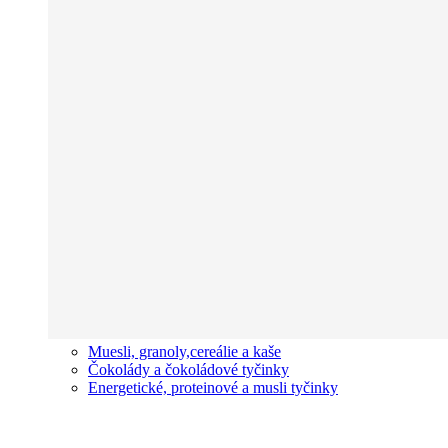
Muesli, granoly,cereálie a kaše
Čokolády a čokoládové tyčinky
Energetické, proteinové a musli tyčinky