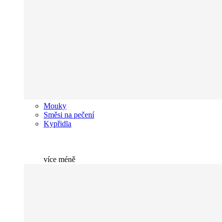
Mouky
Směsi na pečení
Kypřidla
více
méně