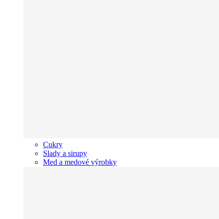
Cukry
Slady a sirupy
Med a medové výrobky