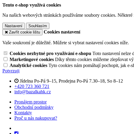
Tento e-shop využívá cookies
Na našich webových stránkách používáme soubory cookies. Některé z n
Nastavení
Souhlasím
Cookies nastavení
Zavřít cookie lištu
Vaše soukromí je důležité. Můžete si vybrat nastavení cookies níže.
Cookies nezbytné pro využívání e-shopu
Toto nastavení nelze 
Marketingové cookies
Díky těmto cookies můžeme zlepšovat výko
Analytické cookies
Tyto cookies nám pomáhají pochopit, jak e-s
Potvrzuji
Jídelna Po-Pá 9–15, Prodejna Po-Pá 7.30–18, So 8–12
+420 723 360 721
info@bazalkahk.cz
Pronájem prostor
Obchodní podmínky
Kontakty
Proč u nás nakupovat?