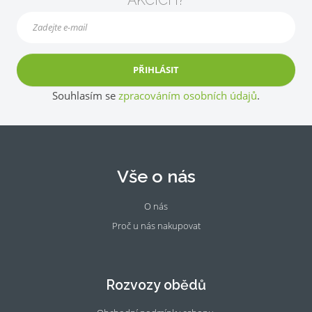
PŘIHLÁSIT
Souhlasím se
zpracováním osobních údajů
.
Vše o nás
O nás
Proč u nás nakupovat
Fac
Ins
eb
tag
oo
ra
Rozvozy obědů
k
m