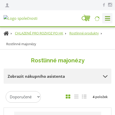
V
y
h
Ú
CHLAZENÉ PRO ROZVOZ PO HK
Rostlinné produkty
l
v
e
Rostlinné majonézy
o
d
d
n
a
Rostlinné majonézy
í
t
s
t
Zobrazit nákupního asistenta
r
a
n
Ř
a
O
T
Ř
4
položek
a
b
a
á
z
r
b
d
e