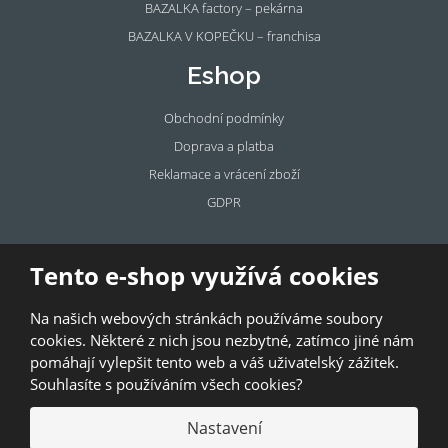
BAZALKA factory – pekárna
BAZALKA V KOPEČKU – franchisa
Eshop
Obchodní podmínky
Doprava a platba
Reklamace a vrácení zboží
GDPR
Pronájem
Tento e-shop využívá cookies
prostor
Na našich webových stránkách používáme soubory
Pronajměte si prostory u BAZALKY!
cookies. Některé z nich jsou nezbytné, zatímco jiné nám
pomáhají vylepšit tento web a váš uživatelský zážitek.
© 2026, Bazalka s.r.o.
Souhlasíte s používáním všech cookies?
GDPR
|
Kontakty
|
Obchodní podmínky
|
Mapa stránek
Nastavení