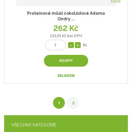
Proteinové müsli čokoládové Adama
Ondry ...
262 Kč
233,93 Kč bez DPH
Ks
KOUPIT
SKLADEM
1
2
VŠECHNY KATEGORIE