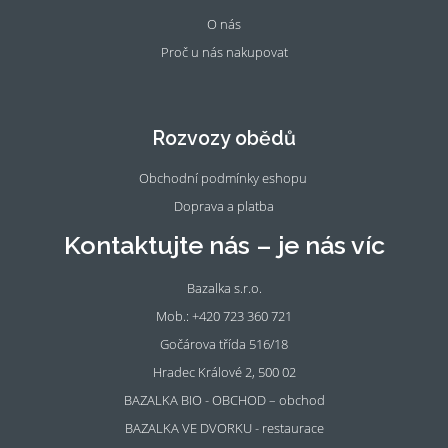
O nás
Proč u nás nakupovat
Fac
Ins
eb
tag
oo
ra
Rozvozy obědů
k
m
Obchodní podmínky eshopu
Doprava a platba
Kontaktujte nás – je nás víc
Bazalka s.r.o.
Mob.: +420 723 360 721
Gočárova třída 516/18
Hradec Králové 2, 500 02
BAZALKA BIO - OBCHOD – obchod
BAZALKA VE DVORKU - restaurace