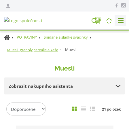
V
y
h
Ú
POTRAVINY
Snídaně a sladké svačinky
l
v
e
o
Muesli
Muesli, granoly,cereálie a kaše
d
d
n
a
Muesli
í
t
s
t
Zobrazit nákupního asistenta
r
a
n
Ř
a
O
T
Ř
21
položek
a
b
a
á
z
r
b
d
e