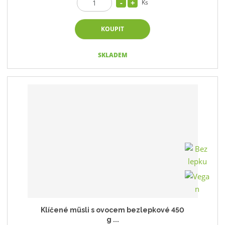
Ks
KOUPIT
SKLADEM
Klíčené müsli s ovocem bezlepkové 450
g ...