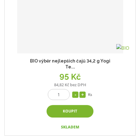
p
k
k
v
r
o
o
ý
o
v
v
v
d
ý
ý
ý
u
v
v
p
k
ý
ý
i
t
p
p
s
ů
i
i
BIO výběr nejlepších čajů 34,2 g Yogi
s
s
Te...
95 Kč
84,82 Kč bez DPH
Ks
KOUPIT
SKLADEM