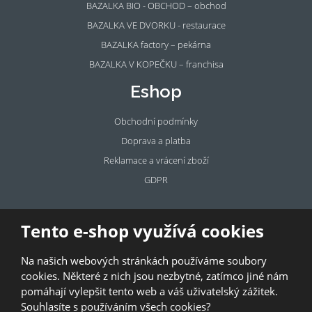
BAZALKA BIO - OBCHOD – obchod
BAZALKA VE DVORKU - restaurace
BAZALKA factory – pekárna
BAZALKA V KOPEČKU – franchisa
Eshop
Obchodní podmínky
Doprava a platba
Reklamace a vrácení zboží
GDPR
Pronájem
Tento e-shop využívá cookies
prostor
Na našich webových stránkách používáme soubory
Pronajměte si prostory u BAZALKY!
cookies. Některé z nich jsou nezbytné, zatímco jiné nám
pomáhají vylepšit tento web a váš uživatelský zážitek.
© 2026, Bazalka s.r.o.
Souhlasíte s používáním všech cookies?