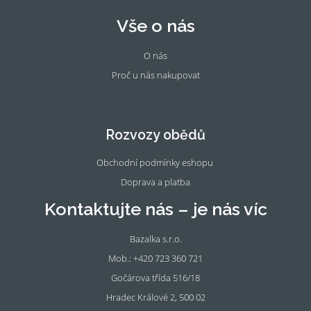
Vše o nás
O nás
Proč u nás nakupovat
Fac
Ins
eb
tag
oo
ra
Rozvozy obědů
k
m
Obchodní podmínky eshopu
Doprava a platba
Kontaktujte nás – je nás víc
Bazalka s.r.o.
Mob.: +420 723 360 721
Gočárova třída 516/18
Hradec Králové 2, 500 02