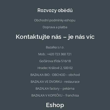
eb
tag
oo
ra
Rozvozy obědů
k
m
Obchodní podmínky eshopu
Doprava a platba
Kontaktujte nás – je nás víc
Bazalka s.r.o.
Mob.: +420 723 360 721
Gočárova třída 516/18
Hradec Králové 2, 500 02
BAZALKA BIO - OBCHOD – obchod
BAZALKA VE DVORKU - restaurace
BAZALKA factory – pekárna
BAZALKA V KOPEČKU – franchisa
Eshop