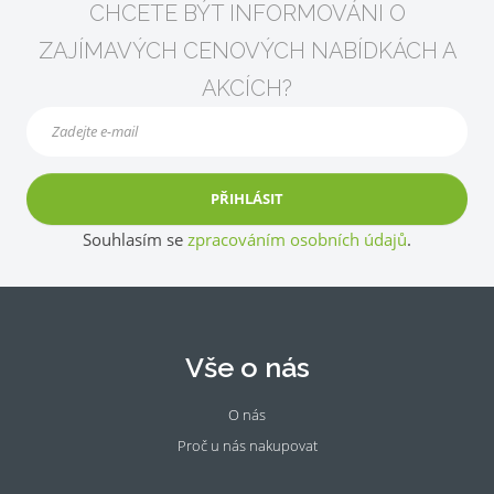
CHCETE BÝT INFORMOVÁNI O
ZAJÍMAVÝCH CENOVÝCH NABÍDKÁCH A
AKCÍCH?
PŘIHLÁSIT
Souhlasím se
zpracováním osobních údajů
.
Vše o nás
O nás
Proč u nás nakupovat
Fac
Ins