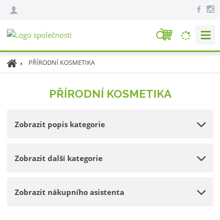
V
y
h
Ú
PŘÍRODNÍ KOSMETIKA
l
v
e
o
PŘÍRODNÍ KOSMETIKA
d
d
n
a
í
t
Zobrazit popis kategorie
s
t
r
Zobrazit další kategorie
a
n
a
Zobrazit nákupního asistenta