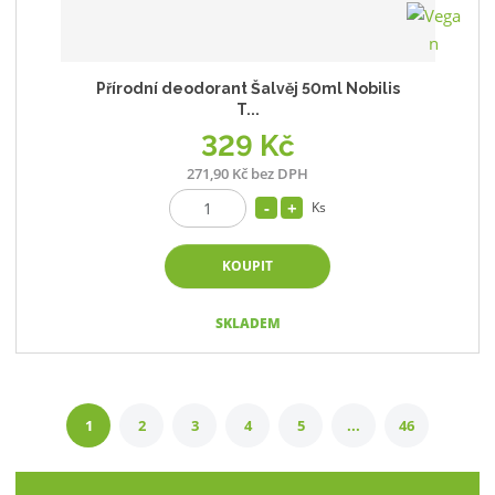
Přírodní deodorant Šalvěj 50ml Nobilis
T...
329 Kč
271,90 Kč bez DPH
Ks
KOUPIT
SKLADEM
1
2
3
4
5
...
46