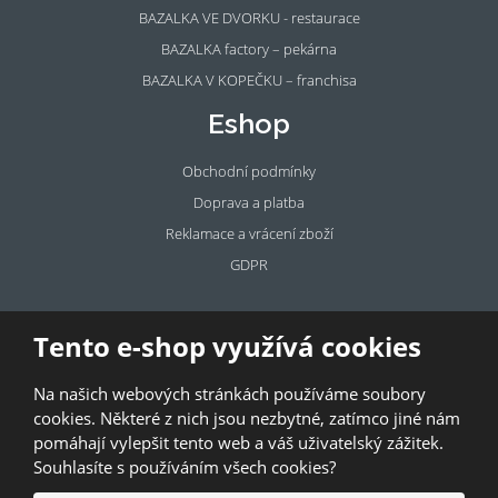
BAZALKA VE DVORKU - restaurace
BAZALKA factory – pekárna
BAZALKA V KOPEČKU – franchisa
Eshop
Obchodní podmínky
Doprava a platba
Reklamace a vrácení zboží
GDPR
Pronájem
Tento e-shop využívá cookies
prostor
Na našich webových stránkách používáme soubory
Pronajměte si prostory u BAZALKY!
cookies. Některé z nich jsou nezbytné, zatímco jiné nám
pomáhají vylepšit tento web a váš uživatelský zážitek.
© 2026, Bazalka s.r.o.
Souhlasíte s používáním všech cookies?
GDPR
|
Kontakty
|
Obchodní podmínky
|
Mapa stránek