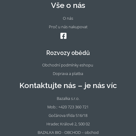
Vše o nás
O nás
Proč u nás nakupovat
Fac
Ins
eb
tag
oo
ra
Rozvozy obědů
k
m
Obchodní podmínky eshopu
Doprava a platba
Kontaktujte nás – je nás víc
Bazalka s.r.o.
Mob.: +420 723 360 721
Gočárova třída 516/18
Hradec Králové 2, 500 02
BAZALKA BIO - OBCHOD – obchod