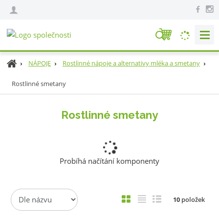
V
y
h
Ú
NÁPOJE
Rostlinné nápoje a alternativy mléka a smetany
l
v
e
Rostlinné smetany
o
d
d
n
a
Rostlinné smetany
í
t
s
t
r
a
Probíhá načítání komponenty
n
a
Ř
O
T
Ř
10
položek
a
b
a
á
z