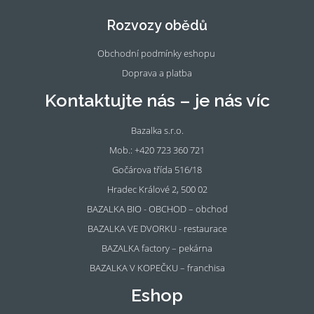
eb
tag
oo
ra
Rozvozy obědů
k
m
Obchodní podmínky eshopu
Doprava a platba
Kontaktujte nás – je nás víc
Bazalka s.r.o.
Mob.: +420 723 360 721
Gočárova třída 516/18
Hradec Králové 2, 500 02
BAZALKA BIO - OBCHOD – obchod
BAZALKA VE DVORKU - restaurace
BAZALKA factory – pekárna
BAZALKA V KOPEČKU – franchisa
Eshop