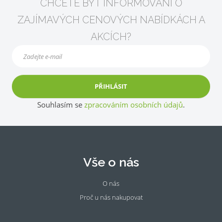
CHCETE BÝT INFORMOVÁNI O
ZAJÍMAVÝCH CENOVÝCH NABÍDKÁCH A
AKCÍCH?
PŘIHLÁSIT
Souhlasím se
zpracováním osobních údajů
.
Vše o nás
O nás
Proč u nás nakupovat
Fac
Ins