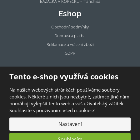
BAZALKA V KOPEČKU – franchisa
Eshop
Obchodní podmínky
Doprava a platba
Reklamace a vrácení zboží
GDPR
Pronájem
Tento e-shop využívá cookies
prostor
Na našich webových stránkách používáme soubory
Pronajměte si prostory u BAZALKY!
cookies. Některé z nich jsou nezbytné, zatímco jiné nám
pomáhají vylepšit tento web a váš uživatelský zážitek.
© 2026, Bazalka s.r.o.
Souhlasíte s používáním všech cookies?
GDPR
|
Kontakty
|
Obchodní podmínky
|
Mapa stránek
Nastavení
Souhlasím