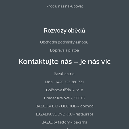
Proč u nás nakupovat
Fac
Ins
eb
tag
oo
ra
Rozvozy obědů
k
m
Obchodní podmínky eshopu
Doprava a platba
Kontaktujte nás – je nás víc
Bazalka s.r.o.
Mob.: +420 723 360 721
Gočárova třída 516/18
Hradec Králové 2, 500 02
BAZALKA BIO - OBCHOD – obchod
BAZALKA VE DVORKU - restaurace
BAZALKA factory – pekárna