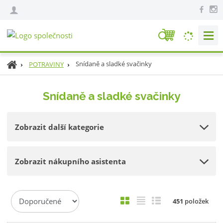
V
y
h
Ú
Snídaně a sladké svačinky
POTRAVINY
l
v
e
o
Snídaně a sladké svačinky
d
d
n
a
í
t
Zobrazit další kategorie
s
t
r
Zobrazit nákupního asistenta
a
n
a
Ř
O
T
Ř
451
položek
a
b
a
á
z