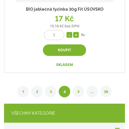
BIO jablečná tyčinka 30g Fit ÚSOVSKO
17 Kč
15,18 Kč bez DPH
Ks
KOUPIT
SKLADEM
1
2
3
4
5
...
38
VŠECHNY KATEGORIE