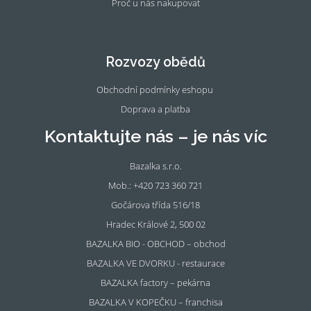
Proč u nás nakupovat
Fac
Ins
eb
tag
oo
ra
Rozvozy obědů
k
m
Obchodní podmínky eshopu
Doprava a platba
Kontaktujte nás – je nás víc
Bazalka s.r.o.
Mob.: +420 723 360 721
Gočárova třída 516/18
Hradec Králové 2, 500 02
BAZALKA BIO - OBCHOD – obchod
BAZALKA VE DVORKU - restaurace
BAZALKA factory – pekárna
BAZALKA V KOPEČKU – franchisa