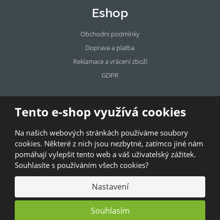
Eshop
Obchodní podmínky
Doprava a platba
Reklamace a vrácení zboží
GDPR
Pronájem
Tento e-shop využívá cookies
prostor
Na našich webových stránkách používáme soubory
Pronajměte si prostory u BAZALKY!
cookies. Některé z nich jsou nezbytné, zatímco jiné nám
pomáhají vylepšit tento web a váš uživatelský zážitek.
© 2026, Bazalka s.r.o.
Souhlasíte s používáním všech cookies?
GDPR
|
Kontakty
|
Obchodní podmínky
|
Mapa stránek
Nastavení
Souhlasím