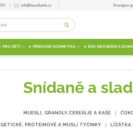
 721
info@bazalkahk.cz
Pronájem p
VYHLEDAT
PRO DĚTI
PŘÍRODNÍ KOSMETIKA
EKO DROGERIE A DO
Snídaně a slad
MUESLI, GRANOLY,CEREÁLIE A KAŠE
ČOKO
GETICKÉ, PROTEINOVÉ A MUSLI TYČINKY
LÍZÁTKA