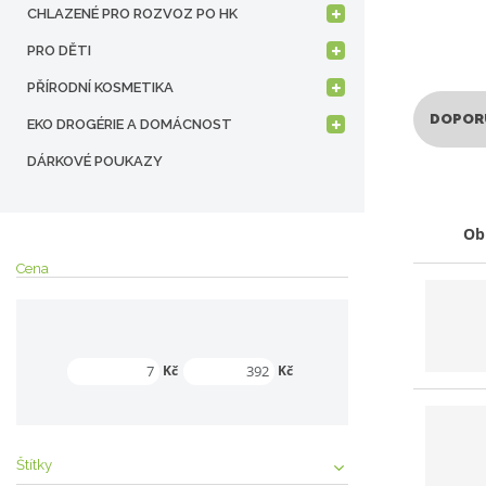
a
CHLAZENÉ PRO ROZVOZ PO HK
k
ó
PRO DĚTI
d
PŘÍRODNÍ KOSMETIKA
DOPOR
EKO DROGÉRIE A DOMÁCNOST
Ř
DÁRKOVÉ POUKAZY
a
z
e
Ob
n
Cena
í
p
r
o
Min. hodnota
Max. hodnota
Kč
Kč
d
u
k
t
Štítky
ů