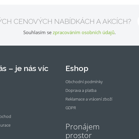
ÝCH CENOVÝCH NABÍDKÁCH A AKCÍCH?
Souhlasím se
zpracováním osobních údajů
.
s – je nás víc
Eshop
Obchodní podmínky
Doprava a platba
Reklamace a vrácení zboží
GDPR
obchod
Pronájem
aurace
prostor