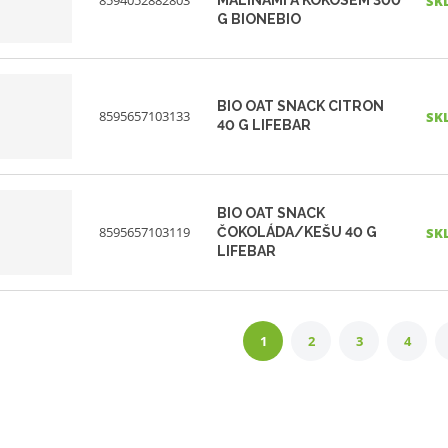
SK
G BIONEBIO
BIO OAT SNACK CITRON
8595657103133
SK
40 G LIFEBAR
BIO OAT SNACK
8595657103119
ČOKOLÁDA/KEŠU 40 G
SK
LIFEBAR
1
2
3
4