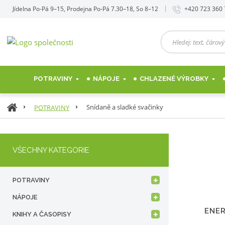
Jídelna Po-Pá 9–15, Prodejna Po-Pá 7.30–18, So 8–12
+420 723 360
H
l
e
d
POTRAVINY
NÁPOJE
CHLAZENÉ VÝROBKY
e
j
:
Ú
Snídaně a sladké svačinky
POTRAVINY
t
v
e
o
x
d
t
VŠECHNY KATEGORIE
n
,
í
č
s
á
POTRAVINY
t
r
r
NÁPOJE
o
a
ENER
v
KNIHY A ČASOPISY
n
ý