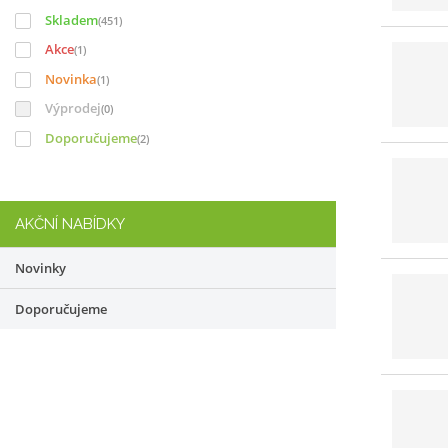
Skladem
(451)
Akce
(1)
Novinka
(1)
Výprodej
(0)
Doporučujeme
(2)
AKČNÍ NABÍDKY
Novinky
Doporučujeme