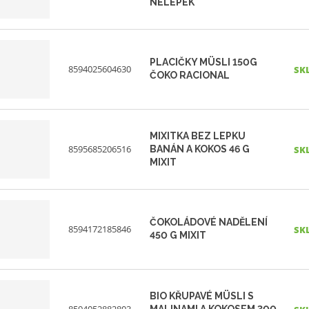
NELEPEK
PLACIČKY MÜSLI 150G
8594025604630
SK
ČOKO RACIONAL
MIXITKA BEZ LEPKU
8595685206516
BANÁN A KOKOS 46 G
SK
MIXIT
ČOKOLÁDOVÉ NADĚLENÍ
8594172185846
SK
450 G MIXIT
BIO KŘUPAVÉ MÜSLI S
8594052882803
MALINAMI A KOKOSEM 300