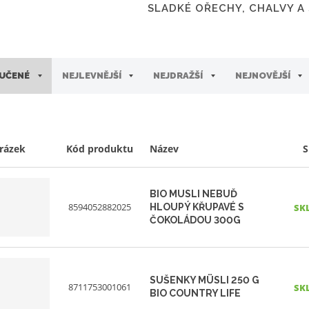
SLADKÉ OŘECHY, CHALVY A
UČENÉ
NEJLEVNĚJŠÍ
NEJDRAŽŠÍ
NEJNOVĚJŠÍ
rázek
Kód produktu
Název
S
BIO MUSLI NEBUĎ
8594052882025
HLOUPÝ KŘUPAVÉ S
SK
ČOKOLÁDOU 300G
SUŠENKY MÜSLI 250 G
8711753001061
SK
BIO COUNTRY LIFE