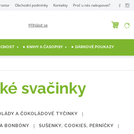
rostor
Obchodní podmínky
Kontakty
Proč u nás nakupovat?
Přihlásit se
MÁCNOST
KNIHY A ČASOPISY
DÁRKOVÉ POUKAZY
ké svačinky
LÁDY A ČOKOLÁDOVÉ TYČINKY
 A BONBÓNY
SUŠENKY, COOKIES, PERNÍČKY