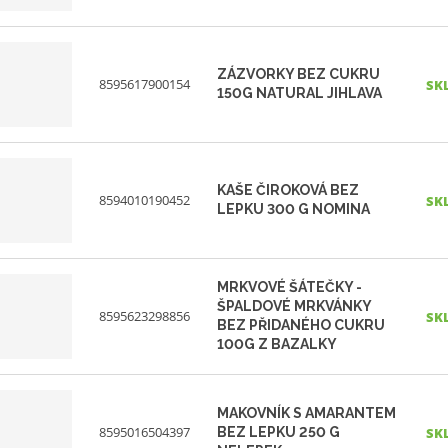
ZÁZVORKY BEZ CUKRU
8595617900154
SK
150G NATURAL JIHLAVA
KAŠE ČIROKOVÁ BEZ
8594010190452
SK
LEPKU 300 G NOMINA
MRKVOVÉ ŠÁTEČKY -
ŠPALDOVÉ MRKVÁNKY
8595623298856
SK
BEZ PŘIDANÉHO CUKRU
100G Z BAZALKY
MAKOVNÍK S AMARANTEM
8595016504397
BEZ LEPKU 250 G
SK