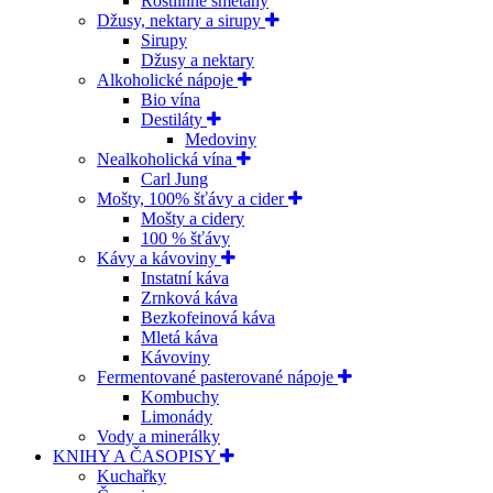
Rostlinné smetany
Džusy, nektary a sirupy
Sirupy
Džusy a nektary
Alkoholické nápoje
Bio vína
Destiláty
Medoviny
Nealkoholická vína
Carl Jung
Mošty, 100% šťávy a cider
Mošty a cidery
100 % šťávy
Kávy a kávoviny
Instatní káva
Zrnková káva
Bezkofeinová káva
Mletá káva
Kávoviny
Fermentované pasterované nápoje
Kombuchy
Limonády
Vody a minerálky
KNIHY A ČASOPISY
Kuchařky