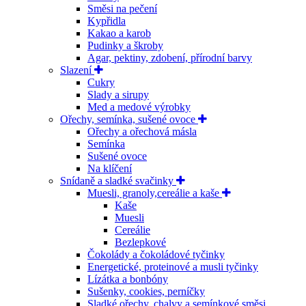
Směsi na pečení
Kypřidla
Kakao a karob
Pudinky a škroby
Agar, pektiny, zdobení, přírodní barvy
Slazení
Cukry
Slady a sirupy
Med a medové výrobky
Ořechy, semínka, sušené ovoce
Ořechy a ořechová másla
Semínka
Sušené ovoce
Na klíčení
Snídaně a sladké svačinky
Muesli, granoly,cereálie a kaše
Kaše
Muesli
Cereálie
Bezlepkové
Čokolády a čokoládové tyčinky
Energetické, proteinové a musli tyčinky
Lízátka a bonbóny
Sušenky, cookies, perníčky
Sladké ořechy, chalvy a semínkové směsi