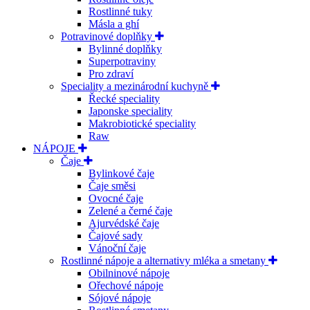
Rostlinné tuky
Másla a ghí
Potravinové doplňky
Bylinné doplňky
Superpotraviny
Pro zdraví
Speciality a mezinárodní kuchyně
Řecké speciality
Japonske speciality
Makrobiotické speciality
Raw
NÁPOJE
Čaje
Bylinkové čaje
Čaje směsi
Ovocné čaje
Zelené a černé čaje
Ajurvédské čaje
Čajové sady
Vánoční čaje
Rostlinné nápoje a alternativy mléka a smetany
Obilninové nápoje
Ořechové nápoje
Sójové nápoje