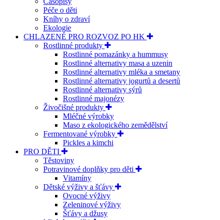
Časopisy
Péče o děti
Kníhy o zdraví
Ekologie
CHLAZENÉ PRO ROZVOZ PO HK
Rostlinné produkty
Rostlinné pomazánky a hummusy
Rostlinné alternativy masa a uzenin
Rostlinné alternativy mléka a smetany
Rostlinné alternativy jogurtů a desertů
Rostlinné alternativy sýrů
Rostlinné majonézy
Živočišné produkty
Mléčné výrobky
Maso z ekologického zemědělství
Fermentované výrobky
Pickles a kimchi
PRO DĚTI
Těstoviny
Potravinové doplňky pro děti
Vitamíny
Dětské výživy a šťávy
Ovocné výživy
Zeleninové výživy
Šťávy a džusy