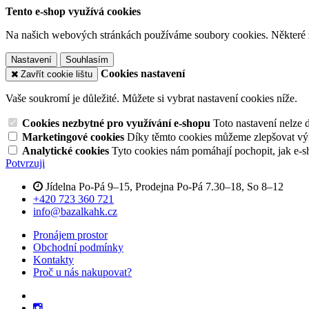
Tento e-shop využívá cookies
Na našich webových stránkách používáme soubory cookies. Některé z n
Nastavení
Souhlasím
Cookies nastavení
Zavřít cookie lištu
Vaše soukromí je důležité. Můžete si vybrat nastavení cookies níže.
Cookies nezbytné pro využívání e-shopu
Toto nastavení nelze 
Marketingové cookies
Díky těmto cookies můžeme zlepšovat výko
Analytické cookies
Tyto cookies nám pomáhají pochopit, jak e-s
Potvrzuji
Jídelna Po-Pá 9–15, Prodejna Po-Pá 7.30–18, So 8–12
+420 723 360 721
info@bazalkahk.cz
Pronájem prostor
Obchodní podmínky
Kontakty
Proč u nás nakupovat?