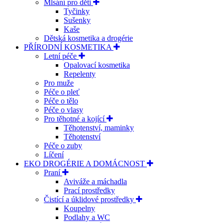
Mlsání pro děti
Tyčinky
Sušenky
Kaše
Dětská kosmetika a drogérie
PŘÍRODNÍ KOSMETIKA
Letní péče
Opalovací kosmetika
Repelenty
Pro muže
Péče o pleť
Péče o tělo
Péče o vlasy
Pro těhotné a kojící
Těhotenství, maminky
Těhotenství
Péče o zuby
Líčení
EKO DROGÉRIE A DOMÁCNOST
Praní
Aviváže a máchadla
Prací prostředky
Čistící a úklidové prostředky
Koupelny
Podlahy a WC