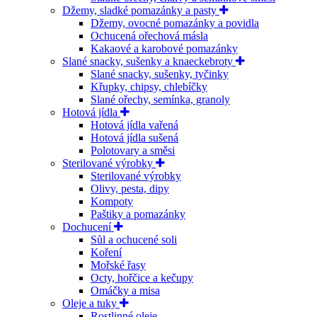
Džemy, sladké pomazánky a pasty
Džemy, ovocné pomazánky a povidla
Ochucená ořechová másla
Kakaové a karobové pomazánky
Slané snacky, sušenky a knaeckebroty
Slané snacky, sušenky, tyčinky
Křupky, chipsy, chlebíčky
Slané ořechy, semínka, granoly
Hotová jídla
Hotová jídla vařená
Hotová jídla sušená
Polotovary a směsi
Sterilované výrobky
Sterilované výrobky
Olivy, pesta, dipy
Kompoty
Paštiky a pomazánky
Dochucení
Sůl a ochucené soli
Koření
Mořské řasy
Octy, hořčice a kečupy
Omáčky a misa
Oleje a tuky
Rostlinné oleje