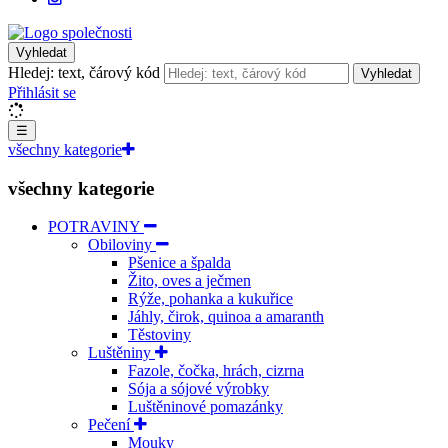
Vyhledat
Hledej: text, čárový kód
Vyhledat
Přihlásit se
☰
všechny kategorie
všechny kategorie
POTRAVINY
Obiloviny
Pšenice a špalda
Žito, oves a ječmen
Rýže, pohanka a kukuřice
Jáhly, čirok, quinoa a amaranth
Těstoviny
Luštěniny
Fazole, čočka, hrách, cizrna
Sója a sójové výrobky
Luštěninové pomazánky
Pečení
Mouky