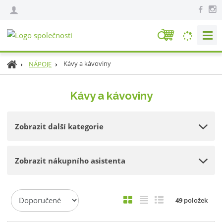
V
y
h
Ú
Kávy a kávoviny
NÁPOJE
l
v
e
o
Kávy a kávoviny
d
d
n
a
í
t
Zobrazit další kategorie
s
t
r
Zobrazit nákupního asistenta
a
n
a
Ř
O
T
Ř
49
položek
a
b
a
á
z