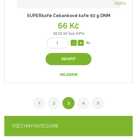
SUPERkafe Čekankové kafe 50 g DNM
66 Kč
58,93 Kč bez DPH
Ks
KOUPIT
SKLADEM
1
2
3
4
5
VŠECHNY KATEGORIE