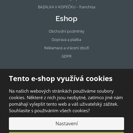
BAZALKA V KOPEČKU – franchisa
Eshop
Obchodní podmínky
Doprava a platba
Reklamace a vrácení zboží
GDPR
Pronájem
Tento e-shop využívá cookies
prostor
Na našich webových stránkách používáme soubory
Pronajměte si prostory u BAZALKY!
cookies. Některé z nich jsou nezbytné, zatímco jiné nám
pomáhají vylepšit tento web a váš uživatelský zážitek.
© 2026, Bazalka s.r.o.
Souhlasíte s používáním všech cookies?
GDPR
|
Kontakty
|
Obchodní podmínky
|
Mapa stránek
Nastavení