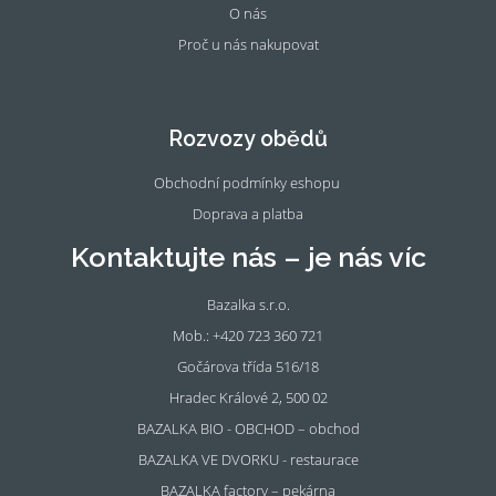
O nás
Proč u nás nakupovat
Fac
Ins
eb
tag
oo
ra
Rozvozy obědů
k
m
Obchodní podmínky eshopu
Doprava a platba
Kontaktujte nás – je nás víc
Bazalka s.r.o.
Mob.: +420 723 360 721
Gočárova třída 516/18
Hradec Králové 2, 500 02
BAZALKA BIO - OBCHOD – obchod
BAZALKA VE DVORKU - restaurace
BAZALKA factory – pekárna