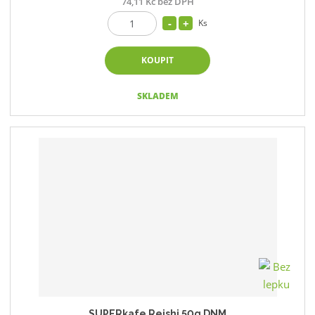
74,11 Kč bez DPH
Ks
KOUPIT
SKLADEM
SUPERkafe Reishi 50g DNM