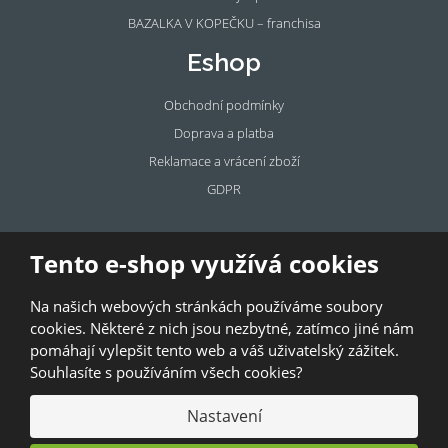
BAZALKA V KOPEČKU – franchisa
Eshop
Obchodní podmínky
Doprava a platba
Reklamace a vrácení zboží
GDPR
Pronájem
Tento e-shop využívá cookies
prostor
Na našich webových stránkách používáme soubory
Pronajměte si prostory u BAZALKY!
cookies. Některé z nich jsou nezbytné, zatímco jiné nám
pomáhají vylepšit tento web a váš uživatelský zážitek.
© 2026, Bazalka s.r.o.
Souhlasíte s používáním všech cookies?
GDPR
|
Kontakty
|
Obchodní podmínky
|
Mapa stránek
Nastavení