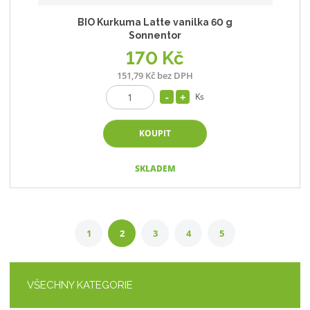
BIO Kurkuma Latte vanilka 60 g
Sonnentor
170 Kč
151,79 Kč bez DPH
Ks
KOUPIT
SKLADEM
1
2
3
4
5
VŠECHNY KATEGORIE