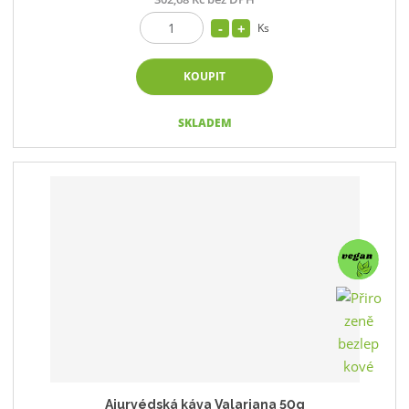
Ks
KOUPIT
SKLADEM
Ajurvédská káva Valariana 50g