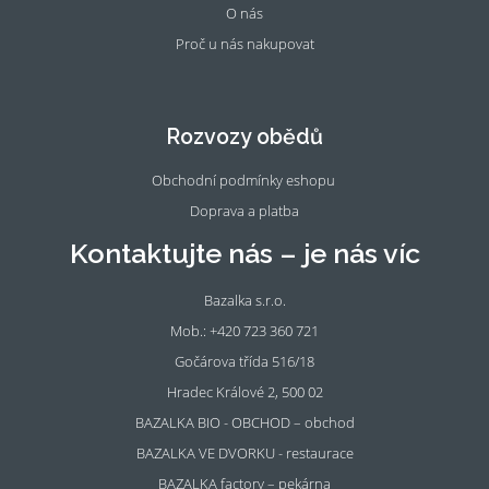
O nás
Proč u nás nakupovat
Fac
Ins
eb
tag
oo
ra
Rozvozy obědů
k
m
Obchodní podmínky eshopu
Doprava a platba
Kontaktujte nás – je nás víc
Bazalka s.r.o.
Mob.: +420 723 360 721
Gočárova třída 516/18
Hradec Králové 2, 500 02
BAZALKA BIO - OBCHOD – obchod
BAZALKA VE DVORKU - restaurace
BAZALKA factory – pekárna