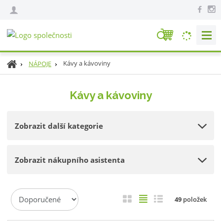
V
y
h
Ú
Kávy a kávoviny
NÁPOJE
l
v
e
o
Kávy a kávoviny
d
d
n
a
í
t
Zobrazit další kategorie
s
t
r
Zobrazit nákupního asistenta
a
n
a
Ř
O
T
Ř
49
položek
a
b
a
á
z