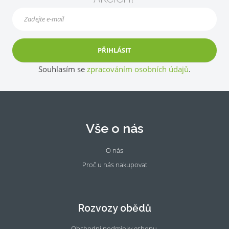
PŘIHLÁSIT
Souhlasím se
zpracováním osobních údajů
.
Vše o nás
O nás
Proč u nás nakupovat
Fac
Ins
eb
tag
oo
ra
Rozvozy obědů
k
m
Obchodní podmínky eshopu