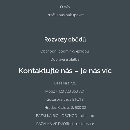
O nás
Proč u nás nakupovat
Fac
Ins
eb
tag
oo
ra
Rozvozy obědů
k
m
Obchodní podmínky eshopu
Doprava a platba
Kontaktujte nás – je nás víc
Bazalka s.r.o.
Mob.: +420 723 360 721
Gočárova třída 516/18
Hradec Králové 2, 500 02
BAZALKA BIO - OBCHOD – obchod
BAZALKA VE DVORKU - restaurace