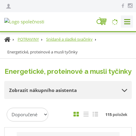
V
y
h
Ú
POTRAVINY
Snídaně a sladké svačinky
l
v
e
Energetické, proteinové a musli tyčinky
o
d
d
n
a
Energetické, proteinové a musli tyčinky
í
t
s
t
Zobrazit nákupního asistenta
r
a
n
Ř
a
O
T
Ř
115
položek
a
b
a
á
z
r
b
d
e