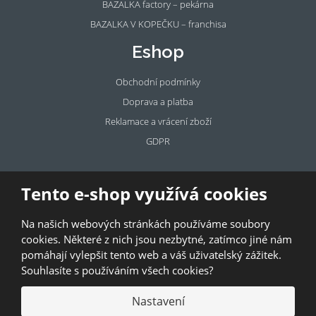
BAZALKA factory – pekárna
BAZALKA V KOPEČKU – franchisa
Eshop
Obchodní podmínky
Doprava a platba
Reklamace a vrácení zboží
GDPR
Pronájem
Tento e-shop využívá cookies
prostor
Na našich webových stránkách používáme soubory
Pronajměte si prostory u BAZALKY!
cookies. Některé z nich jsou nezbytné, zatímco jiné nám
pomáhají vylepšit tento web a váš uživatelský zážitek.
© 2026, Bazalka s.r.o.
Souhlasíte s používáním všech cookies?
GDPR
|
Kontakty
|
Obchodní podmínky
|
Mapa stránek
Nastavení