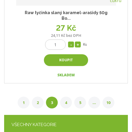
Raw tyčinka slaný karamel-arašídy 50g
Bo...
27 Kč
24,11 Kč bez DPH
Ks
KOUPIT
SKLADEM
1
2
3
4
5
...
10
VŠECHNY KATEGORIE