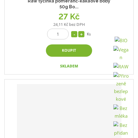
Raw tyčinka pomeranč-kakaové boby
50g Bo...
27 Kč
24,11 Kč bez DPH
Ks
KOUPIT
SKLADEM