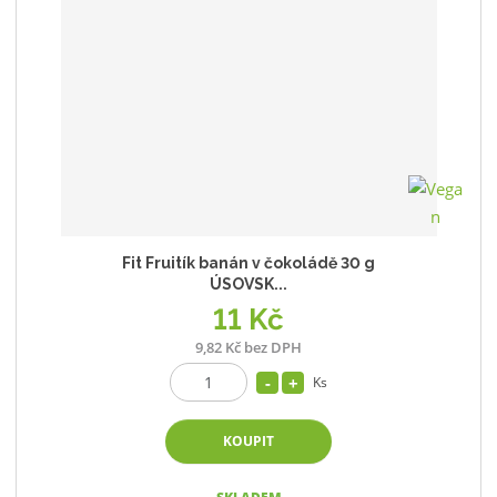
á
u
k
n
z
l
o
í
p
k
k
v
r
o
o
ý
o
v
v
v
d
ý
ý
ý
u
v
v
p
k
ý
ý
i
t
p
p
s
ů
i
i
Fit Fruitík banán v čokoládě 30 g
s
s
ÚSOVSK...
11 Kč
9,82 Kč bez DPH
Ks
KOUPIT