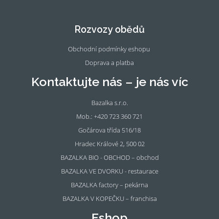
Fac
Ins
eb
tag
oo
ra
Rozvozy obědů
k
m
Obchodní podmínky eshopu
Doprava a platba
Kontaktujte nás – je nás víc
Bazalka s.r.o.
Mob.: +420 723 360 721
Gočárova třída 516/18
Hradec Králové 2, 500 02
BAZALKA BIO - OBCHOD – obchod
BAZALKA VE DVORKU - restaurace
BAZALKA factory – pekárna
BAZALKA V KOPEČKU – franchisa
Eshop