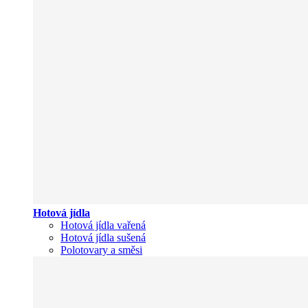
Hotová jídla
Hotová jídla vařená
Hotová jídla sušená
Polotovary a směsi