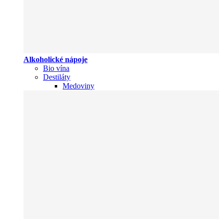
Alkoholické nápoje
Bio vína
Destiláty
Medoviny