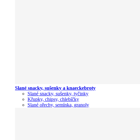
Slané snacky, sušenky a knaeckebroty
Slané snacky, sušenky, tyčinky
Křupky, chipsy, chlebíčky
Slané ořechy, semínka, granoly