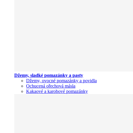
Džemy, sladké pomazánky a pasty
Džemy, ovocné pomazánky a povidla
Ochucená ořechová másla
Kakaové a karobové pomazánky