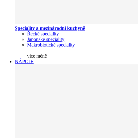
Speciality a mezinárodní kuchyně
Řecké speciality
Japonske speciality
Makrobiotické speciality
více
méně
NÁPOJE