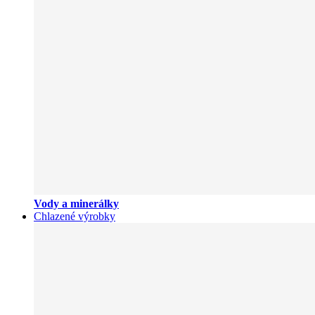
Vody a minerálky
Chlazené výrobky