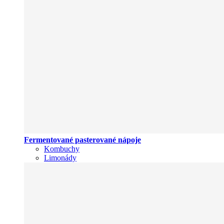
Fermentované pasterované nápoje
Kombuchy
Limonády