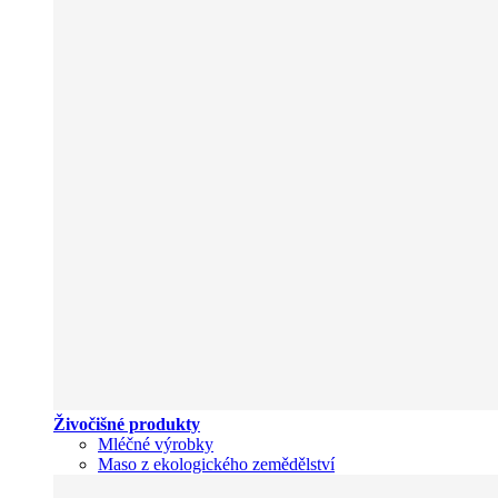
Živočišné produkty
Mléčné výrobky
Maso z ekologického zemědělství