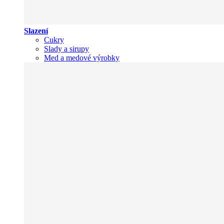
Slazení
Cukry
Slady a sirupy
Med a medové výrobky