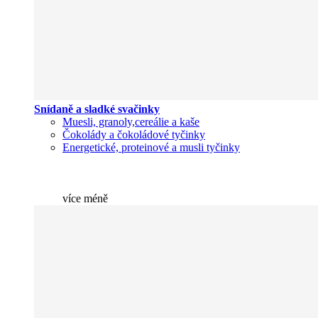
Snídaně a sladké svačinky
Muesli, granoly,cereálie a kaše
Čokolády a čokoládové tyčinky
Energetické, proteinové a musli tyčinky
více
méně