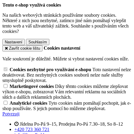
Tento e-shop využívá cookies
Na našich webových stránkách používáme soubory cookies.
Některé z nich jsou nezbytné, zatímco jiné nám pomáhají vylepšit
tento web a váš uživatelský zážitek. Souhlasíte s používáním všech
cookies?
Nastavení
Souhlasím
Cookies nastavení
Zavřít cookie lištu
Vaše soukromí je důležité. Můžete si vybrat nastavení cookies níže.
Cookies nezbytné pro využívání e-shopu
Toto nastavení nelze
deaktivovat. Bez nezbytných cookies souborů nelze naše služby
smysluplně poskytovat.
Marketingové cookies
Díky těmto cookies můžeme zlepšovat
výkon e-shopu, zobrazovat Vám relevantní reklamu na sociálních
sítích a dalších reklamních plochách.
Analytické cookies
Tyto cookies nám pomáhají pochopit, jak e-
shop používáte. S jejich pomocí ho můžeme zlepšovat.
Potvrzuji
Jídelna Po-Pá 9–15, Prodejna Po-Pá 7.30–18, So 8–12
+420 723 360 721