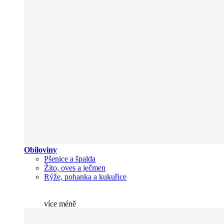
Obiloviny
Pšenice a špalda
Žito, oves a ječmen
Rýže, pohanka a kukuřice
více
méně