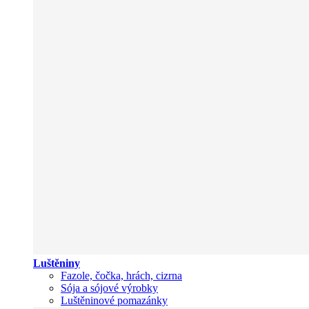
Luštěniny
Fazole, čočka, hrách, cizrna
Sója a sójové výrobky
Luštěninové pomazánky