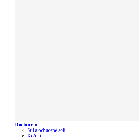
Dochucení
Sůl a ochucené soli
Koření