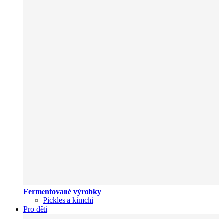
Fermentované výrobky
Pickles a kimchi
Pro děti