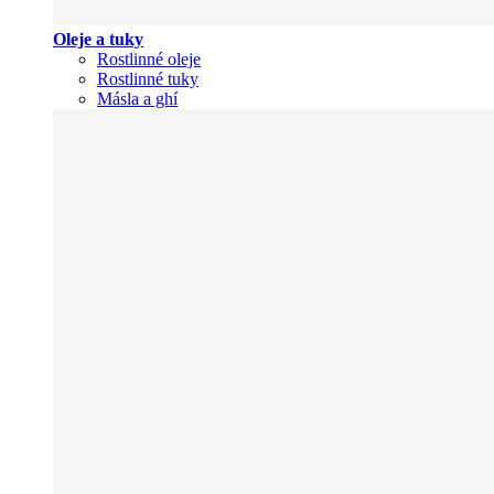
Oleje a tuky
Rostlinné oleje
Rostlinné tuky
Másla a ghí