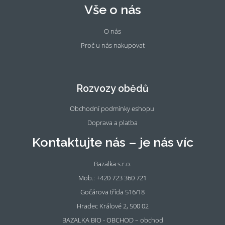
Vše o nás
O nás
Proč u nás nakupovat
Fac
Ins
eb
tag
oo
ra
Rozvozy obědů
k
m
Obchodní podmínky eshopu
Doprava a platba
Kontaktujte nás – je nás víc
Bazalka s.r.o.
Mob.: +420 723 360 721
Gočárova třída 516/18
Hradec Králové 2, 500 02
BAZALKA BIO - OBCHOD – obchod