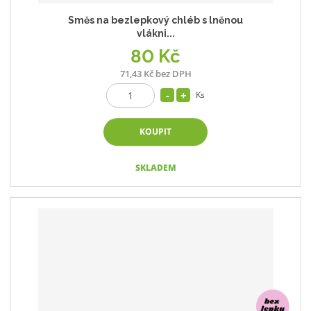
Směs na bezlepkový chléb s lněnou
vlákni...
80 Kč
71,43 Kč bez DPH
Ks
KOUPIT
SKLADEM