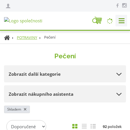
V
y
h
Ú
Pečení
POTRAVINY
l
v
e
o
Pečení
d
d
n
a
í
t
Zobrazit další kategorie
s
t
r
Zobrazit nákupního asistenta
a
n
a
Skladem
Ř
O
T
Ř
92
položek
a