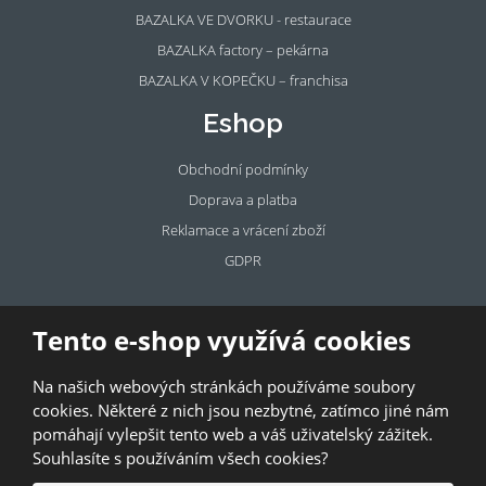
BAZALKA VE DVORKU - restaurace
BAZALKA factory – pekárna
BAZALKA V KOPEČKU – franchisa
Eshop
Obchodní podmínky
Doprava a platba
Reklamace a vrácení zboží
GDPR
Pronájem
Tento e-shop využívá cookies
prostor
Na našich webových stránkách používáme soubory
Pronajměte si prostory u BAZALKY!
cookies. Některé z nich jsou nezbytné, zatímco jiné nám
pomáhají vylepšit tento web a váš uživatelský zážitek.
© 2026, Bazalka s.r.o.
Souhlasíte s používáním všech cookies?
GDPR
|
Kontakty
|
Obchodní podmínky
|
Mapa stránek