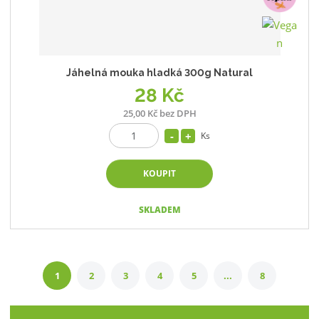
Jáhelná mouka hladká 300g Natural
28 Kč
25,00 Kč bez DPH
Ks
KOUPIT
SKLADEM
1
2
3
4
5
...
8