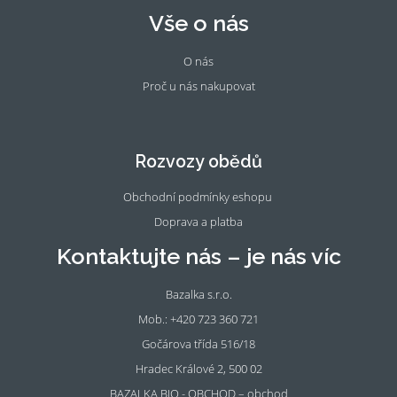
Vše o nás
O nás
Proč u nás nakupovat
Fac
Ins
eb
tag
oo
ra
Rozvozy obědů
k
m
Obchodní podmínky eshopu
Doprava a platba
Kontaktujte nás – je nás víc
Bazalka s.r.o.
Mob.: +420 723 360 721
Gočárova třída 516/18
Hradec Králové 2, 500 02
BAZALKA BIO - OBCHOD – obchod