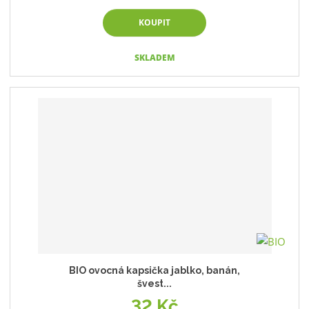
KOUPIT
SKLADEM
BIO ovocná kapsička jablko, banán,
švest...
32 Kč