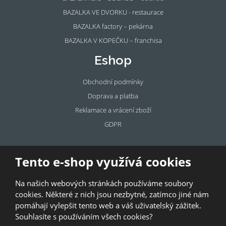
BAZALKA VE DVORKU - restaurace
BAZALKA factory – pekárna
BAZALKA V KOPEČKU – franchisa
Eshop
Obchodní podmínky
Doprava a platba
Reklamace a vrácení zboží
GDPR
Pronájem
Tento e-shop využívá cookies
prostor
Na našich webových stránkách používáme soubory
Pronajměte si prostory u BAZALKY!
cookies. Některé z nich jsou nezbytné, zatímco jiné nám
pomáhají vylepšit tento web a váš uživatelský zážitek.
© 2026, Bazalka s.r.o.
Souhlasíte s používáním všech cookies?
GDPR
|
Kontakty
|
Obchodní podmínky
|
Mapa stránek