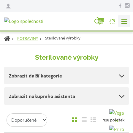
V
y
h
Ú
Sterilované výrobky
POTRAVINY
l
v
e
o
Sterilované výrobky
d
d
n
a
í
t
Zobrazit další kategorie
s
t
r
Zobrazit nákupního asistenta
a
n
a
Ř
O
T
Ř
128
položek
a
b
a
á
z