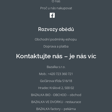
O nás
Proč u nás nakupovat
Fac
Ins
eb
tag
oo
ra
Rozvozy obědů
k
m
Obchodní podmínky eshopu
Doprava a platba
Kontaktujte nás – je nás víc
Bazalka s.r.o.
Mob.: +420 723 360 721
Gočárova třída 516/18
Hradec Králové 2, 500 02
BAZALKA BIO - OBCHOD – obchod
BAZALKA VE DVORKU - restaurace
BAZALKA factory – pekárna