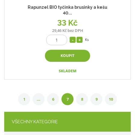
Rapunzel BIO tyčinka brusinky a kešu
40...
33 Kč
29,46 Kč bez DPH
Ks
KOUPIT
SKLADEM
1
...
6
7
8
9
10
VŠECHNY KATEGORIE