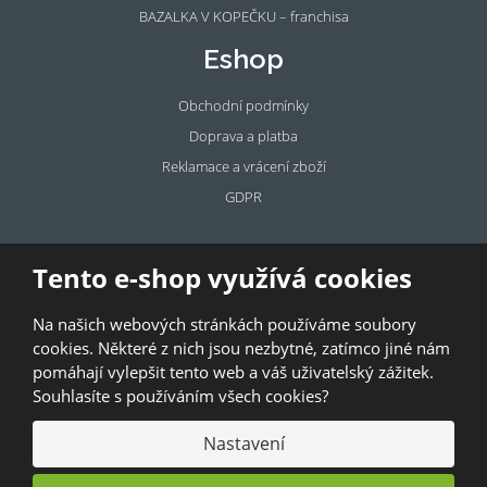
BAZALKA V KOPEČKU – franchisa
Eshop
Obchodní podmínky
Doprava a platba
Reklamace a vrácení zboží
GDPR
Pronájem
Tento e-shop využívá cookies
prostor
Na našich webových stránkách používáme soubory
Pronajměte si prostory u BAZALKY!
cookies. Některé z nich jsou nezbytné, zatímco jiné nám
pomáhají vylepšit tento web a váš uživatelský zážitek.
© 2026, Bazalka s.r.o.
Souhlasíte s používáním všech cookies?
GDPR
|
Kontakty
|
Obchodní podmínky
|
Mapa stránek
Nastavení