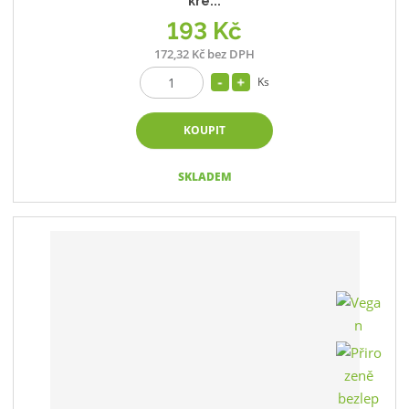
kré...
193 Kč
172,32 Kč bez DPH
Ks
KOUPIT
SKLADEM