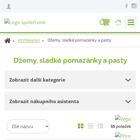
V
y
h
Ú
Džemy, sladké pomazánky a pasty
POTRAVINY
l
v
e
o
Džemy, sladké pomazánky a pasty
d
d
n
a
í
t
Zobrazit další kategorie
s
t
r
Zobrazit nákupního asistenta
a
n
a
Ř
O
T
Ř
55
položek
a
b
a
á
z