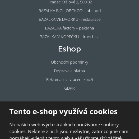
Hradec Králové 2, 500 02
BAZALKA BIO - OBCHOD – obchod
BAZALKA VE DVORKU - restaurace
BAZALKA factory – pekárna
BAZALKA V KOPEČKU – franchisa
Eshop
Obchodní podmínky
Doprava a platba
Reklamace a vrácení zboží
GDPR
Pronájem
Tento e-shop využívá cookies
prostor
Na našich webových stránkách používáme soubory
Pronajměte si prostory u BAZALKY!
cookies. Některé z nich jsou nezbytné, zatímco jiné nám
pomáhají vylepšit tento web a váš uživatelský zážitek.