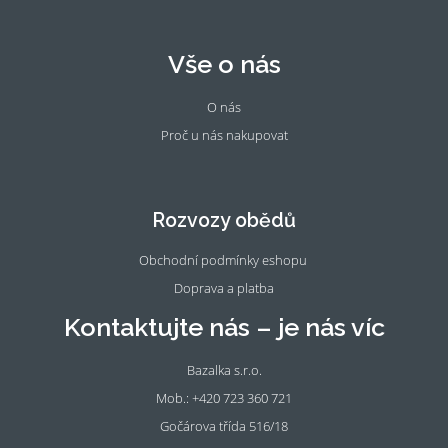
Vše o nás
O nás
Proč u nás nakupovat
Fac
Ins
eb
tag
oo
ra
Rozvozy obědů
k
m
Obchodní podmínky eshopu
Doprava a platba
Kontaktujte nás – je nás víc
Bazalka s.r.o.
Mob.: +420 723 360 721
Gočárova třída 516/18