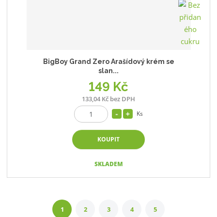
BigBoy Grand Zero Arašídový krém se
slan...
149 Kč
133,04 Kč bez DPH
Ks
KOUPIT
SKLADEM
1
2
3
4
5