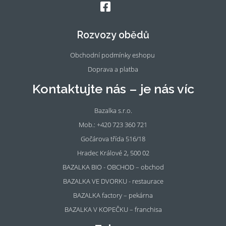
Fac
Ins
eb
tag
oo
ra
Rozvozy obědů
k
m
Obchodní podmínky eshopu
Doprava a platba
Kontaktujte nás – je nás víc
Bazalka s.r.o.
Mob.: +420 723 360 721
Gočárova třída 516/18
Hradec Králové 2, 500 02
BAZALKA BIO - OBCHOD – obchod
BAZALKA VE DVORKU - restaurace
BAZALKA factory – pekárna
BAZALKA V KOPEČKU – franchisa