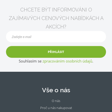
CHCETE BÝT INFORMOVÁNI O
ZAJÍMAVÝCH CENOVÝCH NABÍDKÁCH A
AKCÍCH?
PŘIHLÁSIT
Souhlasím se
zpracováním osobních údajů
.
Vše o nás
O nás
Proč u nás nakupovat