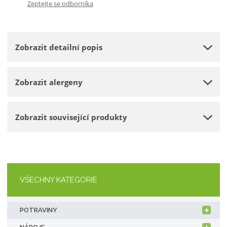
Zeptejte se odborníka
p
m
t
o
n
m
č
o
n
e
Zobrazit detailní popis
ž
o
t
s
ž
t
s
Zobrazit alergeny
v
t
í
v
í
Zobrazit související produkty
VŠECHNY KATEGORIE
POTRAVINY