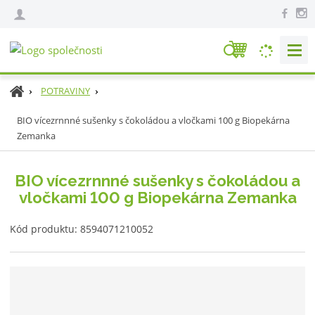
V
y
h
Ú
POTRAVINY
l
v
e
BIO vícezrnnné sušenky s čokoládou a vločkami 100 g Biopekárna
o
Zemanka
d
d
n
a
í
t
BIO vícezrnnné sušenky s čokoládou a
s
vločkami 100 g Biopekárna Zemanka
t
r
K
a
Kód produktu:
8594071210052
ó
n
d
a
v
ý
r