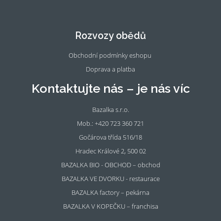
Fac
Ins
eb
tag
oo
ra
Rozvozy obědů
k
m
Obchodní podmínky eshopu
Doprava a platba
Kontaktujte nás – je nás víc
Bazalka s.r.o.
Mob.: +420 723 360 721
Gočárova třída 516/18
Hradec Králové 2, 500 02
BAZALKA BIO - OBCHOD – obchod
BAZALKA VE DVORKU - restaurace
BAZALKA factory – pekárna
BAZALKA V KOPEČKU – franchisa