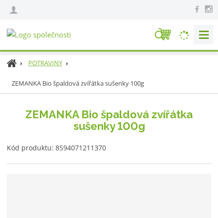
V
y
h
Ú
POTRAVINY
l
v
e
ZEMANKA Bio špaldová zvířátka sušenky 100g
o
d
d
n
a
ZEMANKA Bio špaldová zvířátka
í
t
sušenky 100g
s
t
K
r
Kód produktu:
8594071211370
ó
a
d
n
v
a
ý
r
o