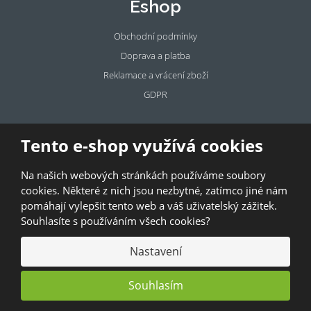
Eshop
Obchodní podmínky
Doprava a platba
Reklamace a vrácení zboží
GDPR
Pronájem
Tento e-shop využívá cookies
prostor
Na našich webových stránkách používáme soubory
Pronajměte si prostory u BAZALKY!
cookies. Některé z nich jsou nezbytné, zatímco jiné nám
pomáhají vylepšit tento web a váš uživatelský zážitek.
© 2026, Bazalka s.r.o.
Souhlasíte s používáním všech cookies?
GDPR
|
Kontakty
|
Obchodní podmínky
|
Mapa stránek
Nastavení
Souhlasím