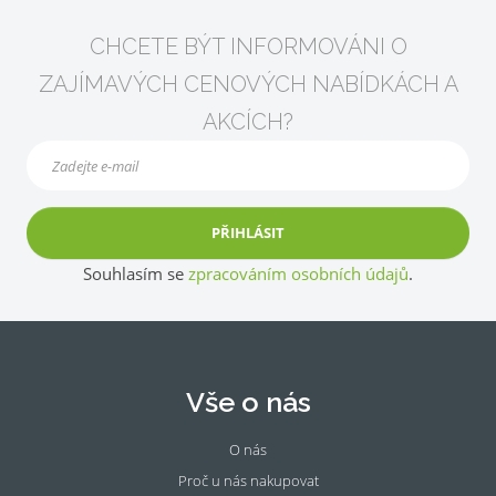
CHCETE BÝT INFORMOVÁNI O
ZAJÍMAVÝCH CENOVÝCH NABÍDKÁCH A
AKCÍCH?
PŘIHLÁSIT
Souhlasím se
zpracováním osobních údajů
.
Vše o nás
O nás
Proč u nás nakupovat