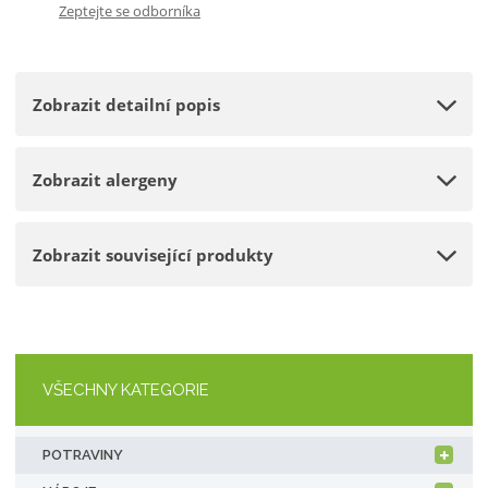
Zeptejte se odborníka
p
m
t
o
n
m
č
o
n
e
Zobrazit detailní popis
ž
o
t
s
ž
t
s
Zobrazit alergeny
v
t
í
v
í
Zobrazit související produkty
VŠECHNY KATEGORIE
POTRAVINY