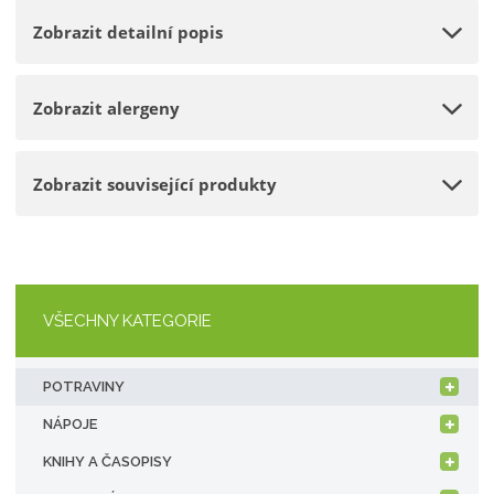
o
n
e
Zobrazit detailní popis
ž
o
t
s
ž
t
s
Zobrazit alergeny
v
t
í
v
í
Zobrazit související produkty
VŠECHNY KATEGORIE
POTRAVINY
NÁPOJE
KNIHY A ČASOPISY