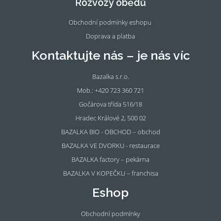
Rozvozy obědů
k
m
Obchodní podmínky eshopu
Doprava a platba
Kontaktujte nás – je nás víc
Bazalka s.r.o.
Mob.: +420 723 360 721
Gočárova třída 516/18
Hradec Králové 2, 500 02
BAZALKA BIO - OBCHOD – obchod
BAZALKA VE DVORKU - restaurace
BAZALKA factory – pekárna
BAZALKA V KOPEČKU – franchisa
Eshop
Obchodní podmínky