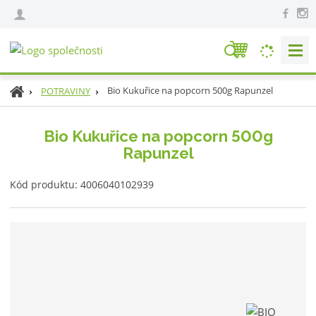
V
y
h
Ú
Bio Kukuřice na popcorn 500g Rapunzel
POTRAVINY
l
v
e
o
Bio Kukuřice na popcorn 500g
d
d
Rapunzel
n
a
í
t
K
s
Kód produktu:
4006040102939
ó
t
d
r
v
a
ý
n
r
a
o
b
c