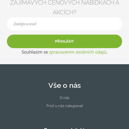
ZAJÍMAVÝCH CENOVÝCH NABÍDKÁCH A
AKCÍCH?
PŘIHLÁSIT
Souhlasím se
zpracováním osobních údajů
.
Vše o nás
O nás
Proč u nás nakupovat
Fac
Ins
eb
tag
oo
ra