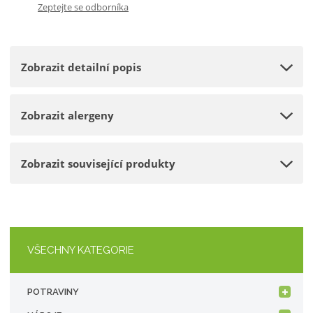
Zeptejte se odborníka
p
m
t
o
n
m
č
o
n
e
Zobrazit detailní popis
ž
o
t
s
ž
t
s
Zobrazit alergeny
v
t
í
v
í
Zobrazit související produkty
VŠECHNY KATEGORIE
POTRAVINY