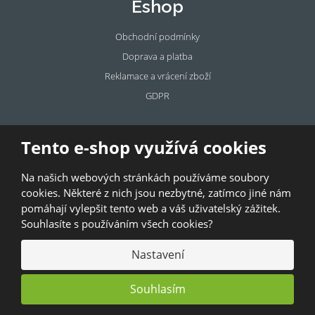
Eshop
Obchodní podmínky
Doprava a platba
Reklamace a vrácení zboží
GDPR
Pronájem
Tento e-shop využívá cookies
prostor
Na našich webových stránkách používáme soubory
Pronajměte si prostory u BAZALKY!
cookies. Některé z nich jsou nezbytné, zatímco jiné nám
pomáhají vylepšit tento web a váš uživatelský zážitek.
© 2026, Bazalka s.r.o.
Souhlasíte s používáním všech cookies?
GDPR
|
Kontakty
|
Obchodní podmínky
|
Mapa stránek
Nastavení
Souhlasím