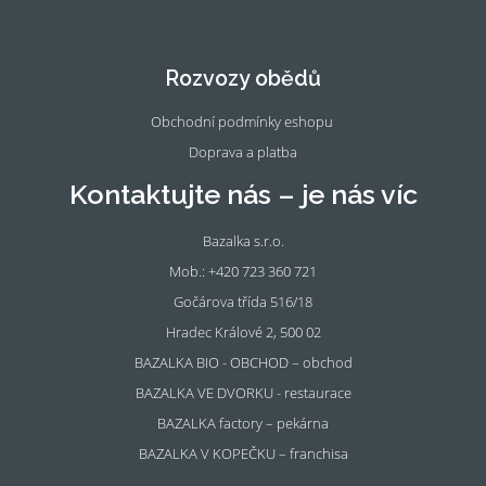
Fac
Ins
eb
tag
oo
ra
Rozvozy obědů
k
m
Obchodní podmínky eshopu
Doprava a platba
Kontaktujte nás – je nás víc
Bazalka s.r.o.
Mob.: +420 723 360 721
Gočárova třída 516/18
Hradec Králové 2, 500 02
BAZALKA BIO - OBCHOD – obchod
BAZALKA VE DVORKU - restaurace
BAZALKA factory – pekárna
BAZALKA V KOPEČKU – franchisa