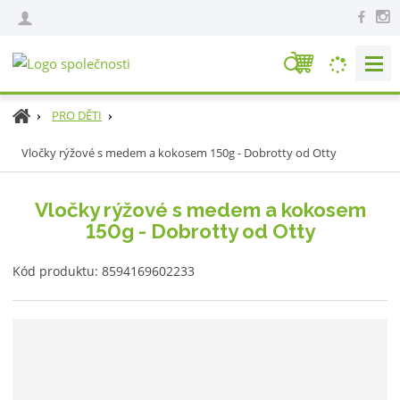
V
y
h
Ú
PRO DĚTI
l
v
e
Vločky rýžové s medem a kokosem 150g - Dobrotty od Otty
o
d
d
n
a
Vločky rýžové s medem a kokosem
í
t
150g - Dobrotty od Otty
s
t
K
r
Kód produktu:
8594169602233
ó
a
d
n
v
a
ý
r
o