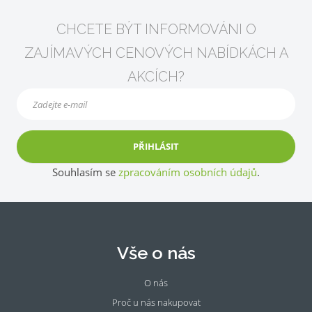
CHCETE BÝT INFORMOVÁNI O
ZAJÍMAVÝCH CENOVÝCH NABÍDKÁCH A
AKCÍCH?
PŘIHLÁSIT
Souhlasím se
zpracováním osobních údajů
.
Vše o nás
O nás
Proč u nás nakupovat