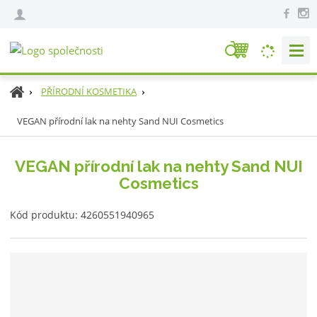
V
y
h
Ú
PŘÍRODNÍ KOSMETIKA
l
v
e
VEGAN přírodní lak na nehty Sand NUI Cosmetics
o
d
d
n
a
VEGAN přírodní lak na nehty Sand NUI
í
t
Cosmetics
s
t
K
r
Kód produktu:
4260551940965
ó
a
d
n
v
a
ý
r
o