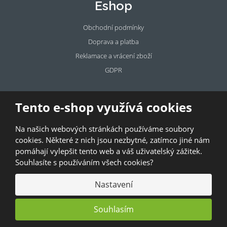
Eshop
Obchodní podmínky
Doprava a platba
Reklamace a vrácení zboží
GDPR
Pronájem
Tento e-shop využívá cookies
prostor
Na našich webových stránkách používáme soubory
Pronajměte si prostory u BAZALKY!
cookies. Některé z nich jsou nezbytné, zatímco jiné nám
pomáhají vylepšit tento web a váš uživatelský zážitek.
© 2026, Bazalka s.r.o.
Souhlasíte s používáním všech cookies?
GDPR
|
Kontakty
|
Obchodní podmínky
|
Mapa stránek
Nastavení
Souhlasím