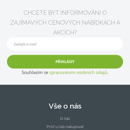
CHCETE BÝT INFORMOVÁNI O
ZAJÍMAVÝCH CENOVÝCH NABÍDKÁCH A
AKCÍCH?
PŘIHLÁSIT
Souhlasím se
zpracováním osobních údajů
.
Vše o nás
O nás
Proč u nás nakupovat