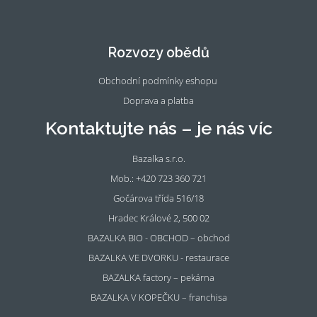
Fac
Ins
eb
tag
oo
ra
Rozvozy obědů
k
m
Obchodní podmínky eshopu
Doprava a platba
Kontaktujte nás – je nás víc
Bazalka s.r.o.
Mob.: +420 723 360 721
Gočárova třída 516/18
Hradec Králové 2, 500 02
BAZALKA BIO - OBCHOD – obchod
BAZALKA VE DVORKU - restaurace
BAZALKA factory – pekárna
BAZALKA V KOPEČKU – franchisa