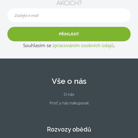
AKCÍCH?
PŘIHLÁSIT
Souhlasím se
zpracováním osobních údajů
.
Vše o nás
O nás
Proč u nás nakupovat
Fac
Ins
eb
tag
oo
ra
Rozvozy obědů
k
m