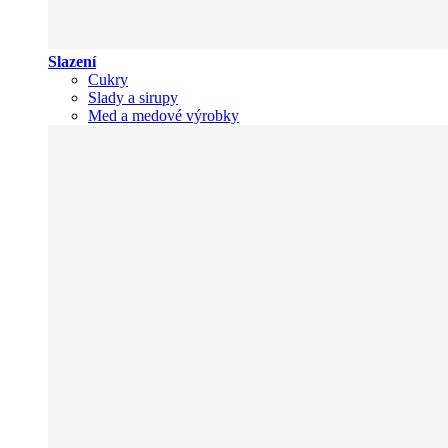
Slazení
Cukry
Slady a sirupy
Med a medové výrobky