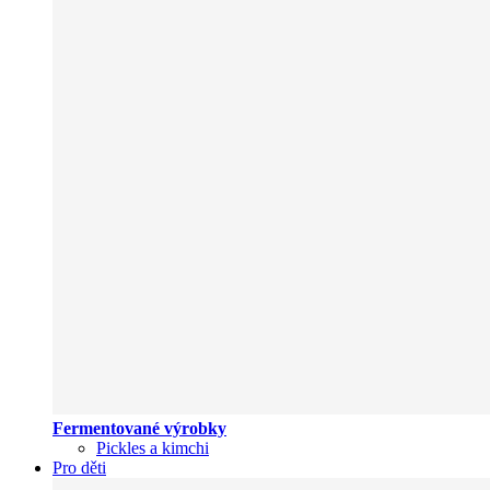
Fermentované výrobky
Pickles a kimchi
Pro děti