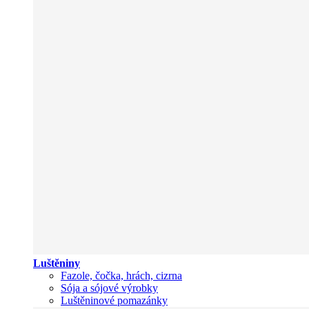
Luštěniny
Fazole, čočka, hrách, cizrna
Sója a sójové výrobky
Luštěninové pomazánky