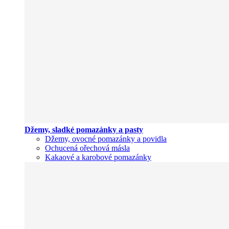
Džemy, sladké pomazánky a pasty
Džemy, ovocné pomazánky a povidla
Ochucená ořechová másla
Kakaové a karobové pomazánky