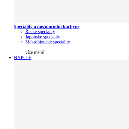
Speciality a mezinárodní kuchyně
Řecké speciality
Japonske speciality
Makrobiotické speciality
více
méně
NÁPOJE