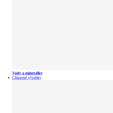
Vody a minerálky
Chlazené výrobky