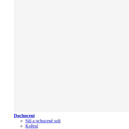
Dochucení
Sůl a ochucené soli
Koření