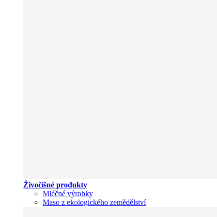
Živočišné produkty
Mléčné výrobky
Maso z ekologického zemědělství