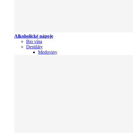
Alkoholické nápoje
Bio vína
Destiláty
Medoviny