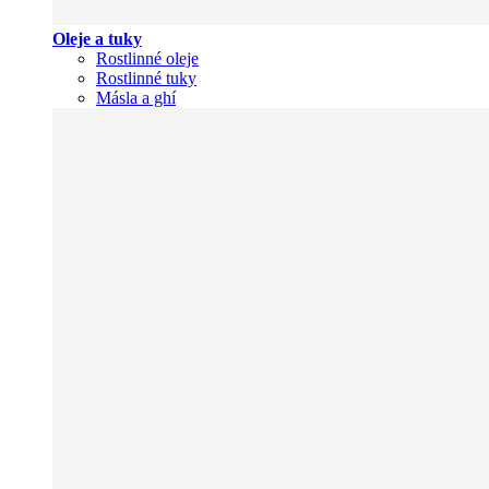
Oleje a tuky
Rostlinné oleje
Rostlinné tuky
Másla a ghí