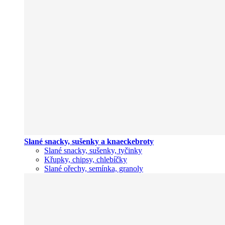
Slané snacky, sušenky a knaeckebroty
Slané snacky, sušenky, tyčinky
Křupky, chipsy, chlebíčky
Slané ořechy, semínka, granoly