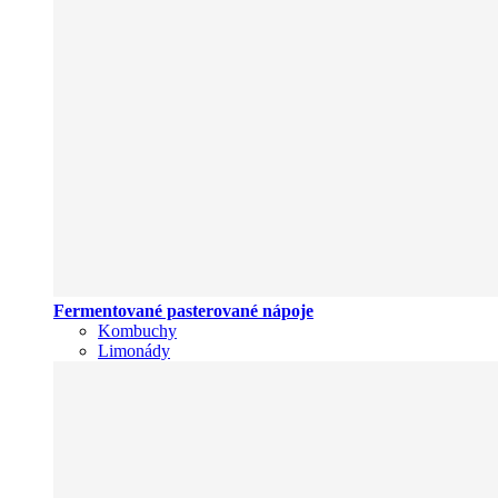
Fermentované pasterované nápoje
Kombuchy
Limonády