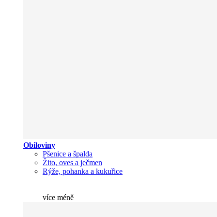
Obiloviny
Pšenice a špalda
Žito, oves a ječmen
Rýže, pohanka a kukuřice
více
méně