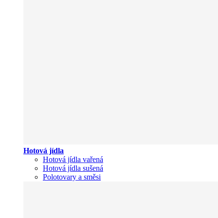
Hotová jídla
Hotová jídla vařená
Hotová jídla sušená
Polotovary a směsi