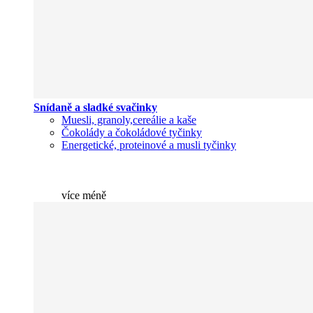
Snídaně a sladké svačinky
Muesli, granoly,cereálie a kaše
Čokolády a čokoládové tyčinky
Energetické, proteinové a musli tyčinky
více
méně