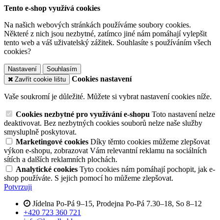
Tento e-shop využívá cookies
Na našich webových stránkách používáme soubory cookies.
Některé z nich jsou nezbytné, zatímco jiné nám pomáhají vylepšit
tento web a váš uživatelský zážitek. Souhlasíte s používáním všech
cookies?
Nastavení
Souhlasím
Cookies nastavení
Zavřít cookie lištu
Vaše soukromí je důležité. Můžete si vybrat nastavení cookies níže.
Cookies nezbytné pro využívání e-shopu
Toto nastavení nelze
deaktivovat. Bez nezbytných cookies souborů nelze naše služby
smysluplně poskytovat.
Marketingové cookies
Díky těmto cookies můžeme zlepšovat
výkon e-shopu, zobrazovat Vám relevantní reklamu na sociálních
sítích a dalších reklamních plochách.
Analytické cookies
Tyto cookies nám pomáhají pochopit, jak e-
shop používáte. S jejich pomocí ho můžeme zlepšovat.
Potvrzuji
Jídelna Po-Pá 9–15, Prodejna Po-Pá 7.30–18, So 8–12
+420 723 360 721