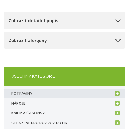
o
n
m
č
o
n
e
Zobrazit detailní popis
ž
o
t
s
ž
t
s
Zobrazit alergeny
v
t
í
v
í
VŠECHNY KATEGORIE
POTRAVINY
NÁPOJE
KNIHY A ČASOPISY
CHLAZENÉ PRO ROZVOZ PO HK