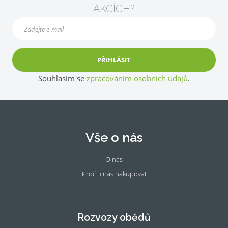
AKCÍCH?
PŘIHLÁSIT
Souhlasím se
zpracováním osobních údajů
.
Vše o nás
O nás
Proč u nás nakupovat
Fac
Ins
eb
tag
oo
ra
Rozvozy obědů
k
m