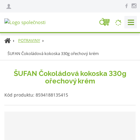
V
y
h
Ú
POTRAVINY
l
v
e
ŠUFAN Čokoládová kokoska 330g ořechový krém
o
d
d
n
a
ŠUFAN Čokoládová kokoska 330g
í
t
ořechový krém
s
t
K
r
Kód produktu:
8594188135415
ó
a
d
n
v
a
ý
r
o