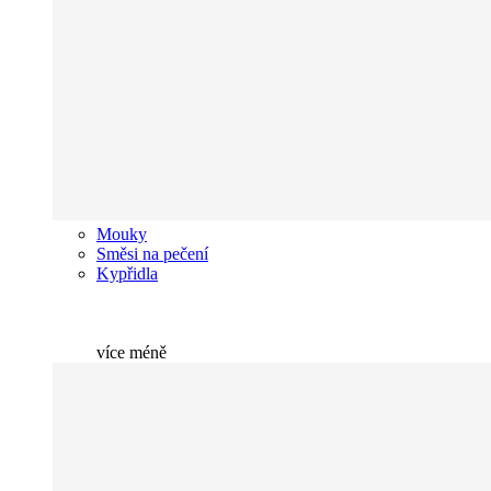
Mouky
Směsi na pečení
Kypřidla
více
méně