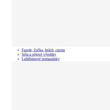
Fazole, čočka, hrách, cizrna
Sója a sójové výrobky
Luštěninové pomazánky