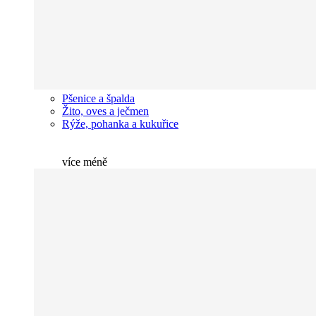
Pšenice a špalda
Žito, oves a ječmen
Rýže, pohanka a kukuřice
více
méně