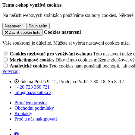
Tento e-shop využívá cookies
Na našich webových stránkách používáme soubory cookies. Některé z n
Nastavení
Souhlasím
Cookies nastavení
Zavřít cookie lištu
Vaše soukromí je důležité. Můžete si vybrat nastavení cookies níže.
Cookies nezbytné pro využívání e-shopu
Toto nastavení nelze 
Marketingové cookies
Díky těmto cookies můžeme zlepšovat výko
Analytické cookies
Tyto cookies nám pomáhají pochopit, jak e-s
Potvrzuji
Jídelna Po-Pá 9–15, Prodejna Po-Pá 7.30–18, So 8–12
+420 723 360 721
info@bazalkahk.cz
Pronájem prostor
Obchodní podmínky
Kontakty
Proč u nás nakupovat?