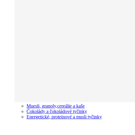
Muesli, granoly,cereálie a kaše
Čokolády a čokoládové tyčinky
Energetické, proteinové a musli tyčinky