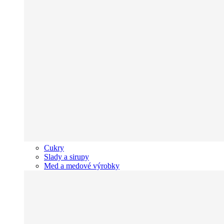
Cukry
Slady a sirupy
Med a medové výrobky