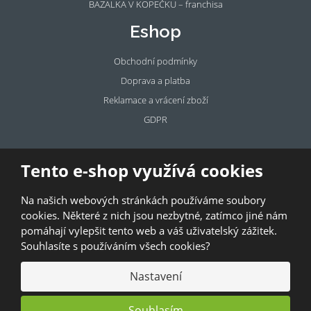
BAZALKA V KOPEČKU – franchisa
Eshop
Obchodní podmínky
Doprava a platba
Reklamace a vrácení zboží
GDPR
Pronájem
Tento e-shop využívá cookies
prostor
Na našich webových stránkách používáme soubory
Pronajměte si prostory u BAZALKY!
cookies. Některé z nich jsou nezbytné, zatímco jiné nám
pomáhají vylepšit tento web a váš uživatelský zážitek.
© 2026, Bazalka s.r.o.
Souhlasíte s používáním všech cookies?
GDPR
|
Kontakty
|
Obchodní podmínky
|
Mapa stránek
Nastavení
Souhlasím