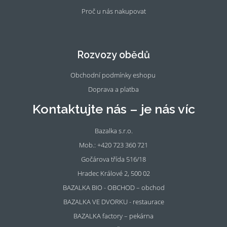
Proč u nás nakupovat
Fac
Ins
eb
tag
oo
ra
Rozvozy obědů
k
m
Obchodní podmínky eshopu
Doprava a platba
Kontaktujte nás – je nás víc
Bazalka s.r.o.
Mob.: +420 723 360 721
Gočárova třída 516/18
Hradec Králové 2, 500 02
BAZALKA BIO - OBCHOD – obchod
BAZALKA VE DVORKU - restaurace
BAZALKA factory – pekárna