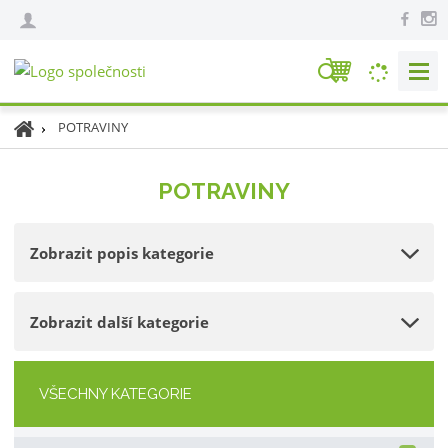
V
y
h
Ú
POTRAVINY
l
v
e
o
POTRAVINY
d
d
n
a
í
t
Zobrazit popis kategorie
s
t
r
Zobrazit další kategorie
a
n
a
VŠECHNY KATEGORIE