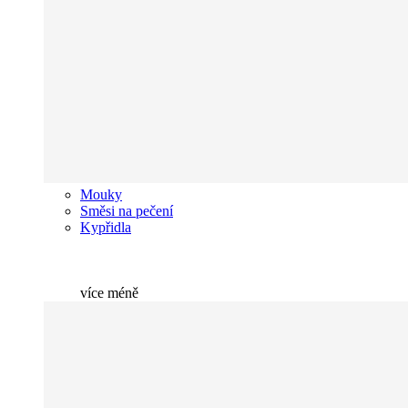
Mouky
Směsi na pečení
Kypřidla
více
méně