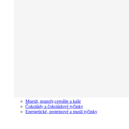
Muesli, granoly,cereálie a kaše
Čokolády a čokoládové tyčinky
Energetické, proteinové a musli tyčinky