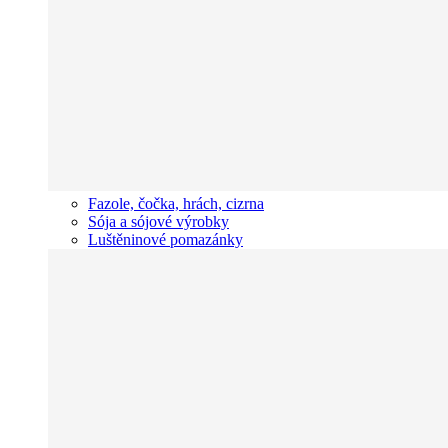
Fazole, čočka, hrách, cizrna
Sója a sójové výrobky
Luštěninové pomazánky