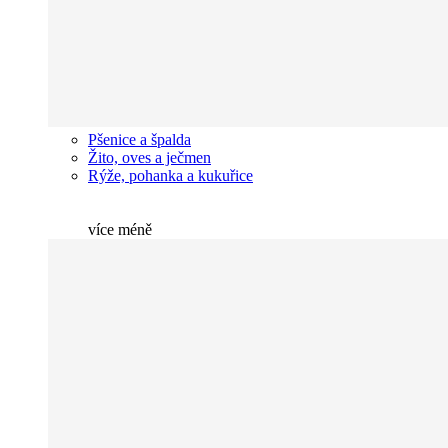
Pšenice a špalda
Žito, oves a ječmen
Rýže, pohanka a kukuřice
více
méně