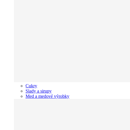
Cukry
Slady a sirupy
Med a medové výrobky