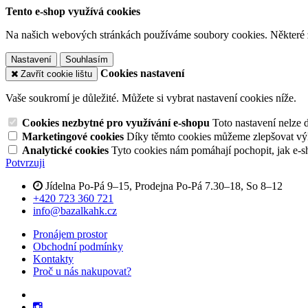
Tento e-shop využívá cookies
Na našich webových stránkách používáme soubory cookies. Některé z n
Nastavení
Souhlasím
Cookies nastavení
Zavřít cookie lištu
Vaše soukromí je důležité. Můžete si vybrat nastavení cookies níže.
Cookies nezbytné pro využívání e-shopu
Toto nastavení nelze 
Marketingové cookies
Díky těmto cookies můžeme zlepšovat výko
Analytické cookies
Tyto cookies nám pomáhají pochopit, jak e-s
Potvrzuji
Jídelna Po-Pá 9–15, Prodejna Po-Pá 7.30–18, So 8–12
+420 723 360 721
info@bazalkahk.cz
Pronájem prostor
Obchodní podmínky
Kontakty
Proč u nás nakupovat?