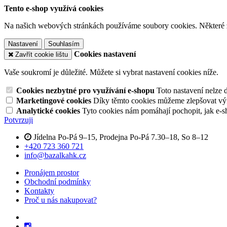
Tento e-shop využívá cookies
Na našich webových stránkách používáme soubory cookies. Některé z n
Nastavení
Souhlasím
Cookies nastavení
Zavřít cookie lištu
Vaše soukromí je důležité. Můžete si vybrat nastavení cookies níže.
Cookies nezbytné pro využívání e-shopu
Toto nastavení nelze 
Marketingové cookies
Díky těmto cookies můžeme zlepšovat výko
Analytické cookies
Tyto cookies nám pomáhají pochopit, jak e-s
Potvrzuji
Jídelna Po-Pá 9–15, Prodejna Po-Pá 7.30–18, So 8–12
+420 723 360 721
info@bazalkahk.cz
Pronájem prostor
Obchodní podmínky
Kontakty
Proč u nás nakupovat?