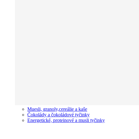
Muesli, granoly,cereálie a kaše
Čokolády a čokoládové tyčinky
Energetické, proteinové a musli tyčinky