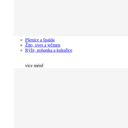
Pšenice a špalda
Žito, oves a ječmen
Rýže, pohanka a kukuřice
více
méně