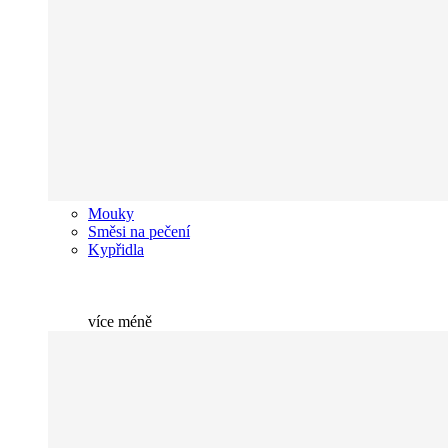
Mouky
Směsi na pečení
Kypřidla
více
méně