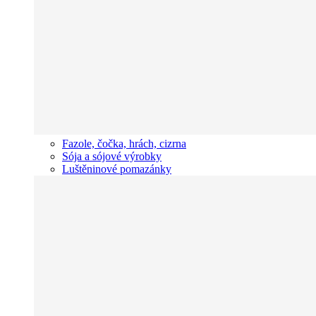
Fazole, čočka, hrách, cizrna
Sója a sójové výrobky
Luštěninové pomazánky