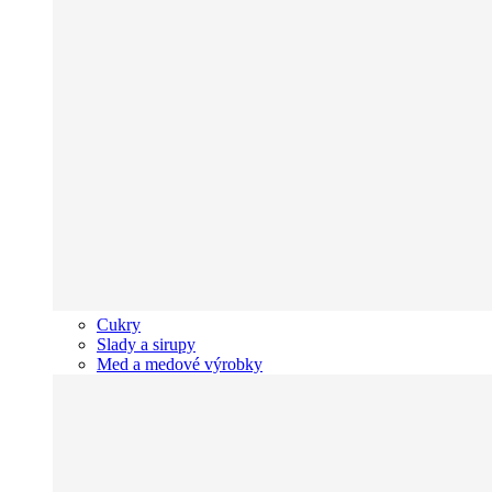
Cukry
Slady a sirupy
Med a medové výrobky