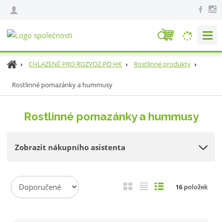
V
y
h
Ú
CHLAZENÉ PRO ROZVOZ PO HK
Rostlinné produkty
l
v
e
Rostlinné pomazánky a hummusy
o
d
d
n
a
Rostlinné pomazánky a hummusy
í
t
s
t
Zobrazit nákupního asistenta
r
a
n
Ř
a
O
T
Ř
16
položek
a
b
a
á
z
r
b
d
e