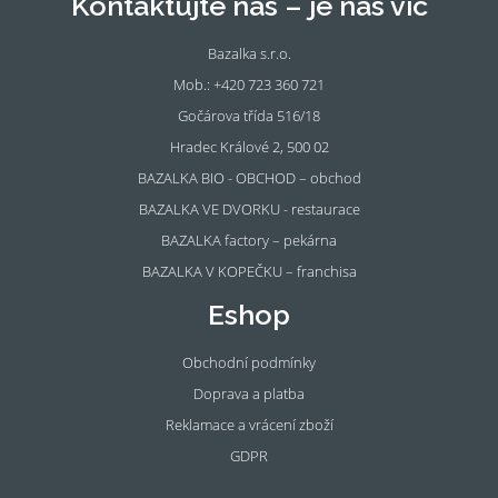
Kontaktujte nás – je nás víc
Bazalka s.r.o.
Mob.: +420 723 360 721
Gočárova třída 516/18
Hradec Králové 2, 500 02
BAZALKA BIO - OBCHOD – obchod
BAZALKA VE DVORKU - restaurace
BAZALKA factory – pekárna
BAZALKA V KOPEČKU – franchisa
Eshop
Obchodní podmínky
Doprava a platba
Reklamace a vrácení zboží
GDPR