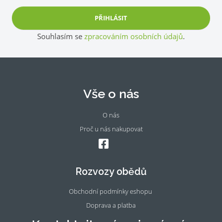
PŘIHLÁSIT
Souhlasím se
zpracováním osobních údajů
.
Vše o nás
O nás
Proč u nás nakupovat
Fac
Ins
eb
tag
oo
ra
Rozvozy obědů
k
m
Obchodní podmínky eshopu
Doprava a platba