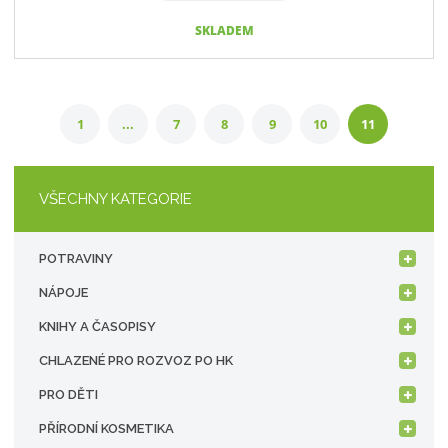
SKLADEM
1
...
7
8
9
10
11
VŠECHNY KATEGORIE
POTRAVINY
NÁPOJE
KNIHY A ČASOPISY
CHLAZENÉ PRO ROZVOZ PO HK
PRO DĚTI
PŘÍRODNÍ KOSMETIKA