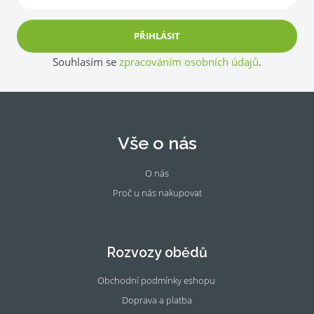
PŘIHLÁSIT
Souhlasím se
zpracováním osobních údajů
.
Vše o nás
O nás
Proč u nás nakupovat
Fac
Ins
eb
tag
oo
ra
Rozvozy obědů
k
m
Obchodní podmínky eshopu
Doprava a platba