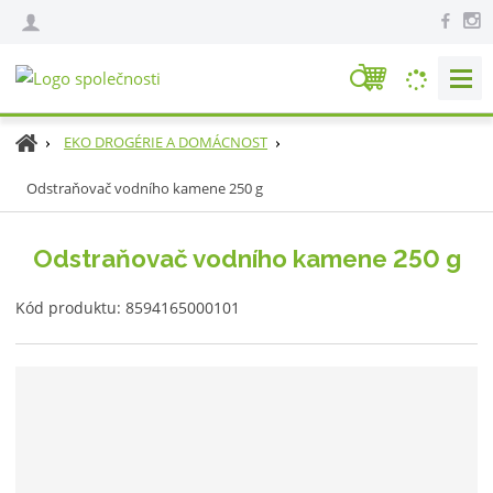
V
y
h
Ú
EKO DROGÉRIE A DOMÁCNOST
l
v
e
Odstraňovač vodního kamene 250 g
o
d
d
n
a
Odstraňovač vodního kamene 250 g
í
t
s
K
Kód produktu:
8594165000101
t
ó
r
d
a
v
n
ý
a
r
o
b