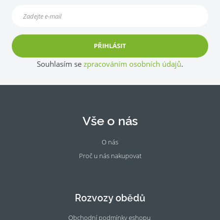
PŘIHLÁSIT
Souhlasím se
zpracováním osobních údajů
.
Vše o nás
O nás
Proč u nás nakupovat
Fac
Ins
eb
tag
oo
ra
Rozvozy obědů
k
m
Obchodní podmínky eshopu