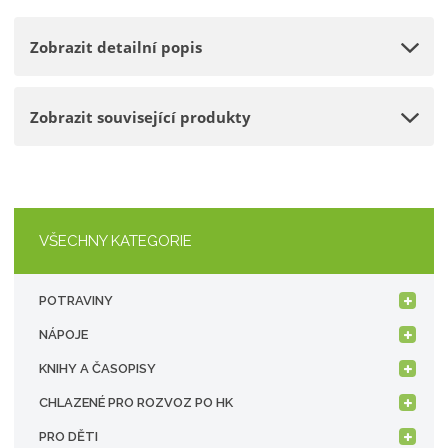
č
o
n
e
Zobrazit detailní popis
ž
o
t
s
ž
t
s
Zobrazit související produkty
v
t
í
v
í
VŠECHNY KATEGORIE
POTRAVINY
NÁPOJE
KNIHY A ČASOPISY
CHLAZENÉ PRO ROZVOZ PO HK
PRO DĚTI