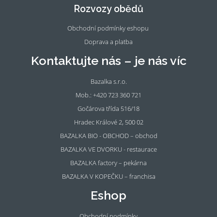
oo
ra
Rozvozy obědů
k
m
Obchodní podmínky eshopu
Doprava a platba
Kontaktujte nás – je nás víc
Bazalka s.r.o.
Mob.: +420 723 360 721
Gočárova třída 516/18
Hradec Králové 2, 500 02
BAZALKA BIO - OBCHOD – obchod
BAZALKA VE DVORKU - restaurace
BAZALKA factory – pekárna
BAZALKA V KOPEČKU – franchisa
Eshop
Obchodní podmínky