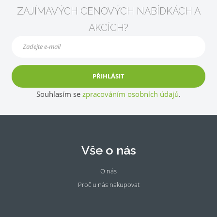
ZAJÍMAVÝCH CENOVÝCH NABÍDKÁCH A
AKCÍCH?
PŘIHLÁSIT
Souhlasím se
zpracováním osobních údajů
.
Vše o nás
O nás
Proč u nás nakupovat
Fac
Ins
eb
tag