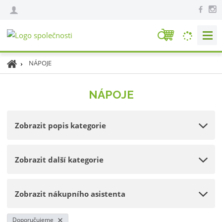
V
y
h
Ú
NÁPOJE
l
v
e
o
NÁPOJE
d
d
n
a
í
t
Zobrazit popis kategorie
s
t
r
Zobrazit další kategorie
a
n
a
Zobrazit nákupního asistenta
Doporučujeme