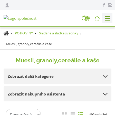
V
y
h
Ú
POTRAVINY
Snídaně a sladké svačinky
l
v
e
Muesli, granoly,cereálie a kaše
o
d
d
n
a
Muesli, granoly,cereálie a kaše
í
t
s
t
Zobrazit další kategorie
r
a
n
Zobrazit nákupního asistenta
a
Ř
O
T
Ř
102
položek