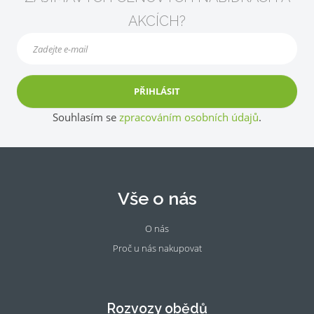
AKCÍCH?
PŘIHLÁSIT
Souhlasím se
zpracováním osobních údajů
.
Vše o nás
O nás
Proč u nás nakupovat
Fac
Ins
eb
tag
oo
ra
Rozvozy obědů