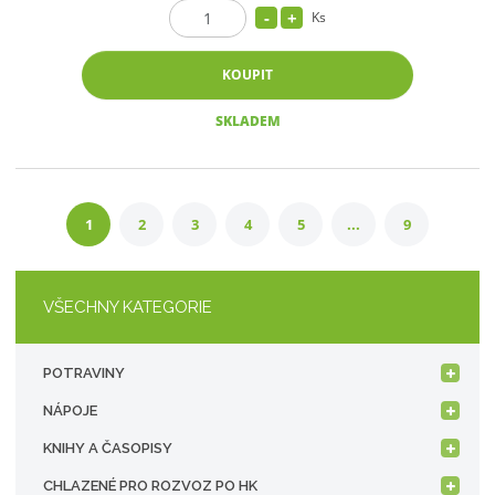
Ks
KOUPIT
SKLADEM
1
2
3
4
5
...
9
VŠECHNY KATEGORIE
POTRAVINY
NÁPOJE
KNIHY A ČASOPISY
CHLAZENÉ PRO ROZVOZ PO HK