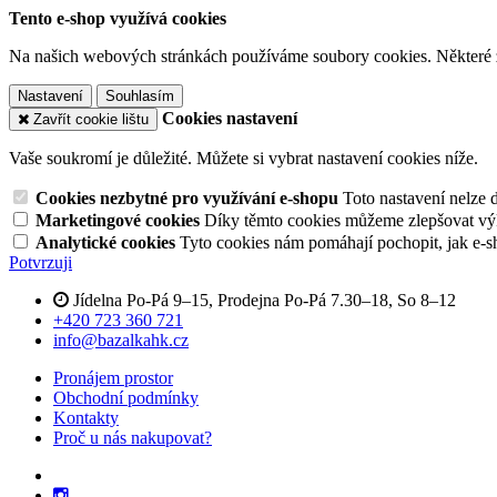
Tento e-shop využívá cookies
Na našich webových stránkách používáme soubory cookies. Některé z n
Nastavení
Souhlasím
Cookies nastavení
Zavřít cookie lištu
Vaše soukromí je důležité. Můžete si vybrat nastavení cookies níže.
Cookies nezbytné pro využívání e-shopu
Toto nastavení nelze 
Marketingové cookies
Díky těmto cookies můžeme zlepšovat výko
Analytické cookies
Tyto cookies nám pomáhají pochopit, jak e-s
Potvrzuji
Jídelna Po-Pá 9–15, Prodejna Po-Pá 7.30–18, So 8–12
+420 723 360 721
info@bazalkahk.cz
Pronájem prostor
Obchodní podmínky
Kontakty
Proč u nás nakupovat?