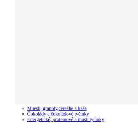
Muesli, granoly,cereálie a kaše
Čokolády a čokoládové tyčinky
Energetické, proteinové a musli tyčinky