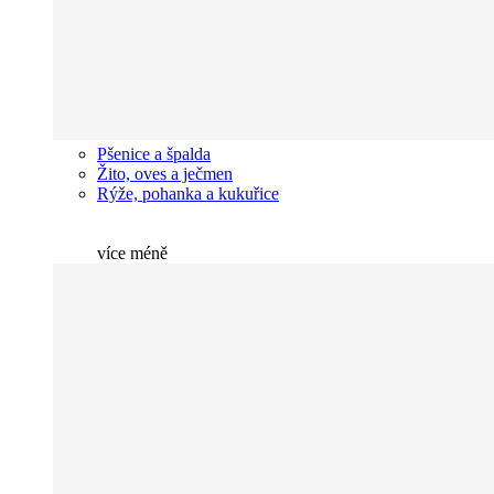
Pšenice a špalda
Žito, oves a ječmen
Rýže, pohanka a kukuřice
více
méně