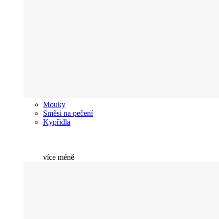
Mouky
Směsi na pečení
Kypřidla
více
méně