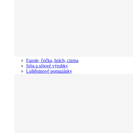
Fazole, čočka, hrách, cizrna
Sója a sójové výrobky
Luštěninové pomazánky