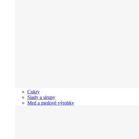
Cukry
Slady a sirupy
Med a medové výrobky