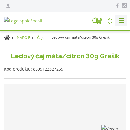
V
y
h
Ú
Ledový čaj máta/citron 30g Grešík
NÁPOJE
Čaje
l
v
e
o
Ledový čaj máta/citron 30g Grešík
d
d
n
a
K
í
Kód produktu:
8595122327255
t
ó
s
d
t
v
r
ý
a
r
n
o
a
b
c
e