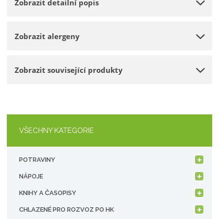
Zobrazit detailní popis
ž
o
t
s
ž
t
s
Zobrazit alergeny
v
t
í
v
í
Zobrazit související produkty
VŠECHNY KATEGORIE
POTRAVINY
NÁPOJE
KNIHY A ČASOPISY
CHLAZENÉ PRO ROZVOZ PO HK