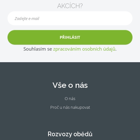
AKCÍCH?
PŘIHLÁSIT
Souhlasím se
zpracováním osobních údajů
.
Vše o nás
O nás
Proč u nás nakupovat
Fac
Ins
eb
tag
oo
ra
Rozvozy obědů
k
m