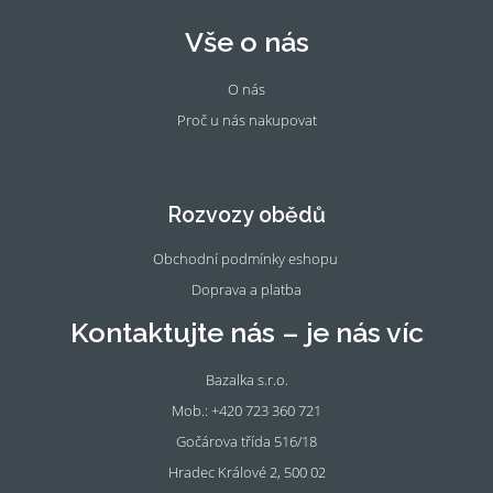
Vše o nás
O nás
Proč u nás nakupovat
Fac
Ins
eb
tag
oo
ra
Rozvozy obědů
k
m
Obchodní podmínky eshopu
Doprava a platba
Kontaktujte nás – je nás víc
Bazalka s.r.o.
Mob.: +420 723 360 721
Gočárova třída 516/18
Hradec Králové 2, 500 02