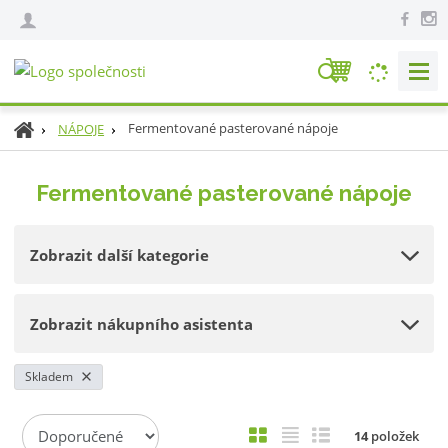
V
y
h
Ú
Fermentované pasterované nápoje
NÁPOJE
l
v
e
o
Fermentované pasterované nápoje
d
d
n
a
í
t
Zobrazit další kategorie
s
t
r
Zobrazit nákupního asistenta
a
n
a
Skladem
Ř
O
T
Ř
14
položek
a