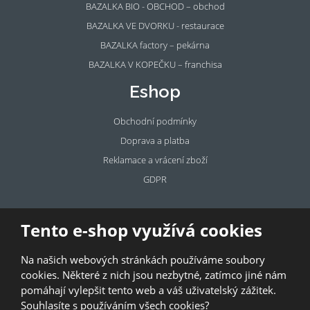
BAZALKA BIO - OBCHOD – obchod
BAZALKA VE DVORKU - restaurace
BAZALKA factory – pekárna
BAZALKA V KOPEČKU – franchisa
Eshop
Obchodní podmínky
Doprava a platba
Reklamace a vrácení zboží
GDPR
Pronájem
Tento e-shop využívá cookies
prostor
Na našich webových stránkách používáme soubory
Pronajměte si prostory u BAZALKY!
cookies. Některé z nich jsou nezbytné, zatímco jiné nám
pomáhají vylepšit tento web a váš uživatelský zážitek.
© 2026, Bazalka s.r.o.
Souhlasíte s používáním všech cookies?