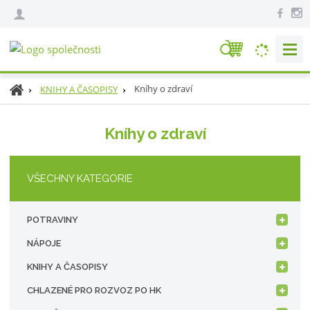
V
y
h
Ú
Kníhy o zdraví
KNIHY A ČASOPISY
l
v
e
o
Kníhy o zdraví
d
d
n
a
í
t
VŠECHNY KATEGORIE
s
t
r
POTRAVINY
a
n
NÁPOJE
a
KNIHY A ČASOPISY
CHLAZENÉ PRO ROZVOZ PO HK