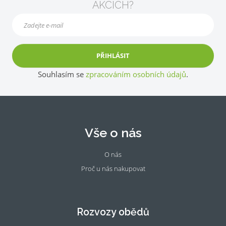
AKCÍCH?
PŘIHLÁSIT
Souhlasím se
zpracováním osobních údajů
.
Vše o nás
O nás
Proč u nás nakupovat
Fac
Ins
eb
tag
oo
ra
Rozvozy obědů
k
m