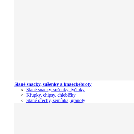
Slané snacky, sušenky a knaeckebroty
Slané snacky, sušenky, tyčinky
Křupky, chipsy, chlebíčky
Slané ořechy, semínka, granoly