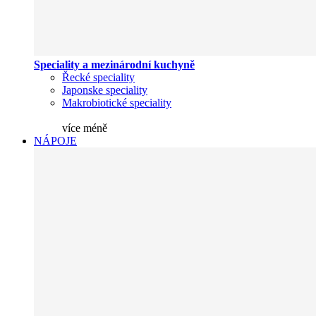
Speciality a mezinárodní kuchyně
Řecké speciality
Japonske speciality
Makrobiotické speciality
více
méně
NÁPOJE