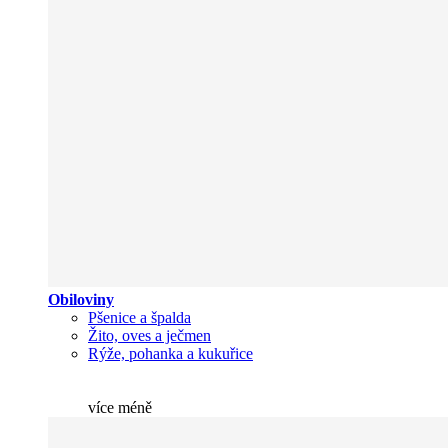
Obiloviny
Pšenice a špalda
Žito, oves a ječmen
Rýže, pohanka a kukuřice
více
méně