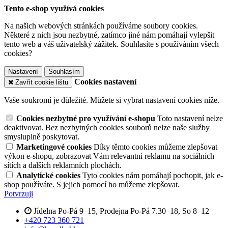
Tento e-shop využívá cookies
Na našich webových stránkách používáme soubory cookies.
Některé z nich jsou nezbytné, zatímco jiné nám pomáhají vylepšit
tento web a váš uživatelský zážitek. Souhlasíte s používáním všech
cookies?
Nastavení
Souhlasím
Cookies nastavení
Zavřít cookie lištu
Vaše soukromí je důležité. Můžete si vybrat nastavení cookies níže.
Cookies nezbytné pro využívání e-shopu
Toto nastavení nelze
deaktivovat. Bez nezbytných cookies souborů nelze naše služby
smysluplně poskytovat.
Marketingové cookies
Díky těmto cookies můžeme zlepšovat
výkon e-shopu, zobrazovat Vám relevantní reklamu na sociálních
sítích a dalších reklamních plochách.
Analytické cookies
Tyto cookies nám pomáhají pochopit, jak e-
shop používáte. S jejich pomocí ho můžeme zlepšovat.
Potvrzuji
Jídelna Po-Pá 9–15, Prodejna Po-Pá 7.30–18, So 8–12
+420 723 360 721