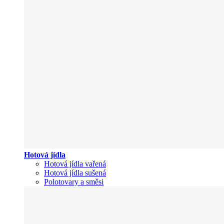
Hotová jídla
Hotová jídla vařená
Hotová jídla sušená
Polotovary a směsi