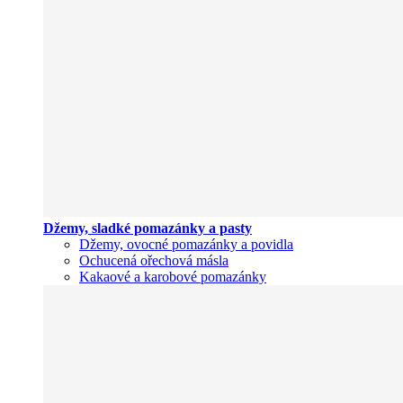
Džemy, sladké pomazánky a pasty
Džemy, ovocné pomazánky a povidla
Ochucená ořechová másla
Kakaové a karobové pomazánky