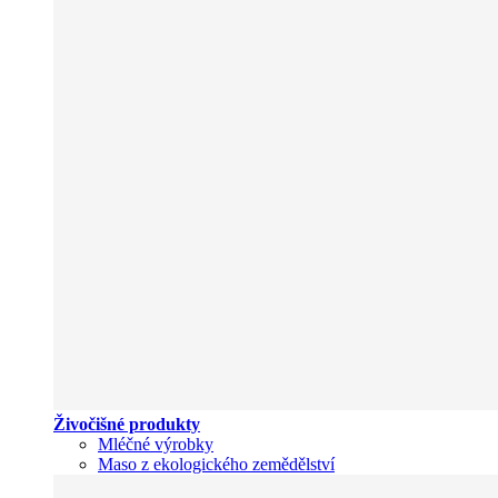
Živočišné produkty
Mléčné výrobky
Maso z ekologického zemědělství