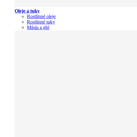
Oleje a tuky
Rostlinné oleje
Rostlinné tuky
Másla a ghí