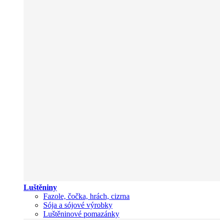
Luštěniny
Fazole, čočka, hrách, cizrna
Sója a sójové výrobky
Luštěninové pomazánky