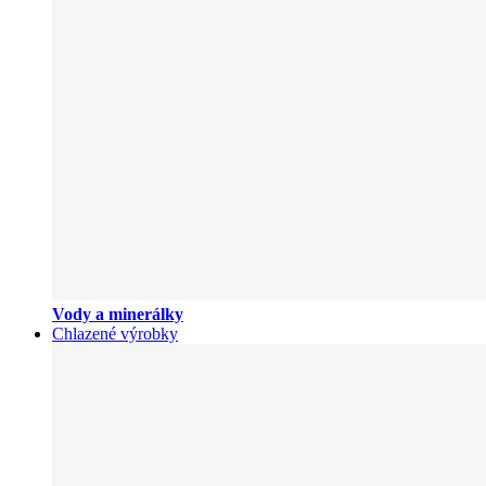
Vody a minerálky
Chlazené výrobky