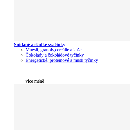
Snídaně a sladké svačinky
Muesli, granoly,cereálie a kaše
Čokolády a čokoládové tyčinky
Energetické, proteinové a musli tyčinky
více
méně