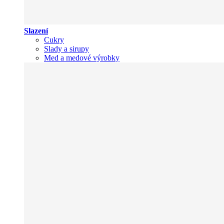
Slazení
Cukry
Slady a sirupy
Med a medové výrobky