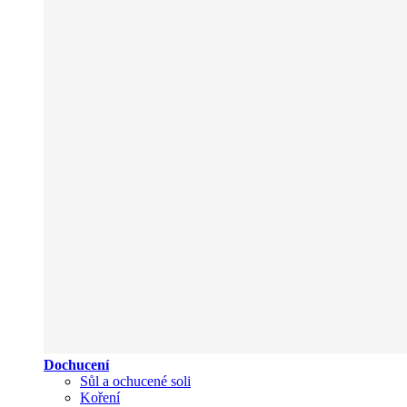
Dochucení
Sůl a ochucené soli
Koření