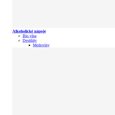
Alkoholické nápoje
Bio vína
Destiláty
Medoviny