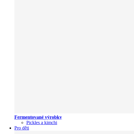
Fermentované výrobky
Pickles a kimchi
Pro děti