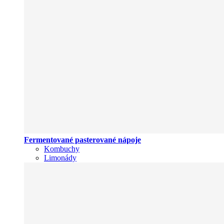
Fermentované pasterované nápoje
Kombuchy
Limonády