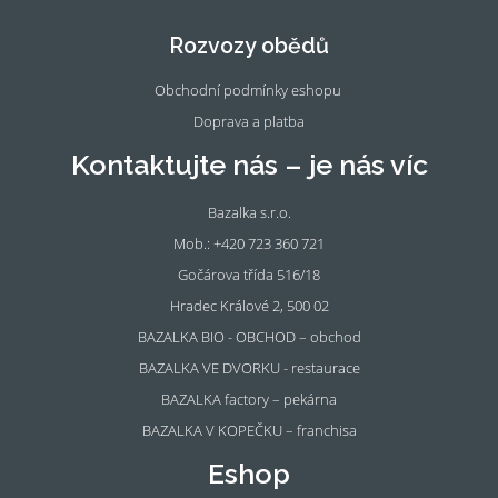
eb
tag
oo
ra
Rozvozy obědů
k
m
Obchodní podmínky eshopu
Doprava a platba
Kontaktujte nás – je nás víc
Bazalka s.r.o.
Mob.: +420 723 360 721
Gočárova třída 516/18
Hradec Králové 2, 500 02
BAZALKA BIO - OBCHOD – obchod
BAZALKA VE DVORKU - restaurace
BAZALKA factory – pekárna
BAZALKA V KOPEČKU – franchisa
Eshop