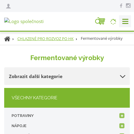
V
y
h
Ú
Fermentované výrobky
CHLAZENÉ PRO ROZVOZ PO HK
l
v
e
o
Fermentované výrobky
d
d
n
a
í
t
Zobrazit další kategorie
s
t
r
a
VŠECHNY KATEGORIE
n
a
POTRAVINY
NÁPOJE