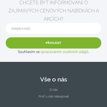
CHCETE BÝT INFORMOVÁNI O
ZAJÍMAVÝCH CENOVÝCH NABÍDKÁCH A
AKCÍCH?
PŘIHLÁSIT
Souhlasím se
zpracováním osobních údajů
.
Vše o nás
O nás
Proč u nás nakupovat
Fac
Ins