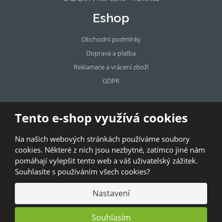
Eshop
Obchodní podmínky
Doprava a platba
Reklamace a vrácení zboží
GDPR
Pronájem
Tento e-shop využívá cookies
prostor
Na našich webových stránkách používáme soubory
Pronajměte si prostory u BAZALKY!
cookies. Některé z nich jsou nezbytné, zatímco jiné nám
pomáhají vylepšit tento web a váš uživatelský zážitek.
© 2026, Bazalka s.r.o.
Souhlasíte s používáním všech cookies?
GDPR
|
Kontakty
|
Obchodní podmínky
|
Mapa stránek
Nastavení
Souhlasím