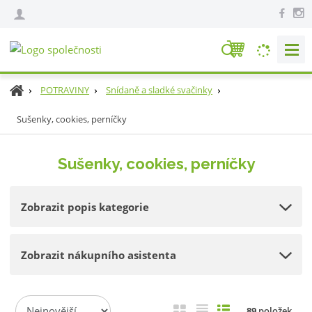
V
y
h
Ú
POTRAVINY
Snídaně a sladké svačinky
l
v
e
Sušenky, cookies, perníčky
o
d
d
n
a
Sušenky, cookies, perníčky
í
t
s
t
Zobrazit popis kategorie
r
a
n
Zobrazit nákupního asistenta
a
Ř
O
T
Ř
89
položek