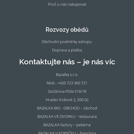
Proč u nás nakupovat
Fac
Ins
eb
tag
oo
ra
Rozvozy obědů
k
m
Obchodní podmínky eshopu
Doprava a platba
Kontaktujte nás – je nás víc
Bazalka s.r.o.
Mob.: +420 723 360 721
Gočárova třída 516/18
Hradec Králové 2, 500 02
BAZALKA BIO - OBCHOD – obchod
BAZALKA VE DVORKU - restaurace
BAZALKA factory – pekárna
BAZALKA V KOPEČKU – franchisa