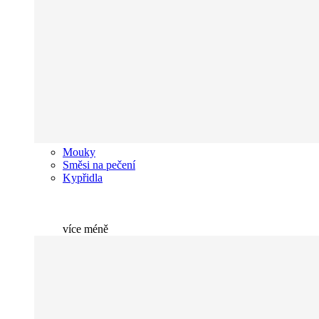
Mouky
Směsi na pečení
Kypřidla
více
méně