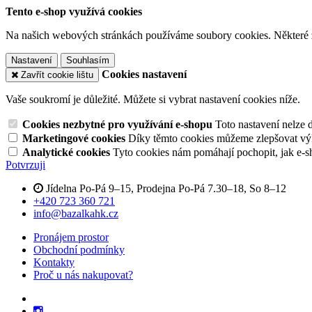
Tento e-shop využívá cookies
Na našich webových stránkách používáme soubory cookies. Některé z n
Nastavení
Souhlasím
Cookies nastavení
Zavřít cookie lištu
Vaše soukromí je důležité. Můžete si vybrat nastavení cookies níže.
Cookies nezbytné pro využívání e-shopu
Toto nastavení nelze 
Marketingové cookies
Díky těmto cookies můžeme zlepšovat výko
Analytické cookies
Tyto cookies nám pomáhají pochopit, jak e-s
Potvrzuji
Jídelna Po-Pá 9–15, Prodejna Po-Pá 7.30–18, So 8–12
+420 723 360 721
info@bazalkahk.cz
Pronájem prostor
Obchodní podmínky
Kontakty
Proč u nás nakupovat?