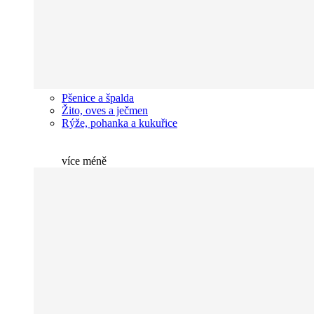
Pšenice a špalda
Žito, oves a ječmen
Rýže, pohanka a kukuřice
více
méně