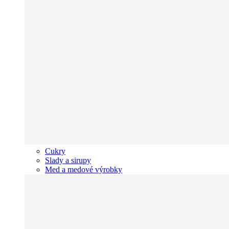
Cukry
Slady a sirupy
Med a medové výrobky