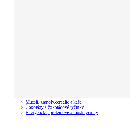
Muesli, granoly,cereálie a kaše
Čokolády a čokoládové tyčinky
Energetické, proteinové a musli tyčinky