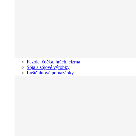
Fazole, čočka, hrách, cizrna
Sója a sójové výrobky
Luštěninové pomazánky