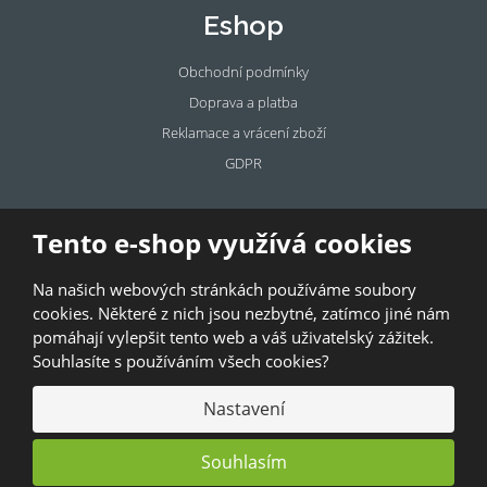
Eshop
Obchodní podmínky
Doprava a platba
Reklamace a vrácení zboží
GDPR
Pronájem
Tento e-shop využívá cookies
prostor
Na našich webových stránkách používáme soubory
Pronajměte si prostory u BAZALKY!
cookies. Některé z nich jsou nezbytné, zatímco jiné nám
pomáhají vylepšit tento web a váš uživatelský zážitek.
© 2026, Bazalka s.r.o.
Souhlasíte s používáním všech cookies?
GDPR
|
Kontakty
|
Obchodní podmínky
|
Mapa stránek
Nastavení
Souhlasím