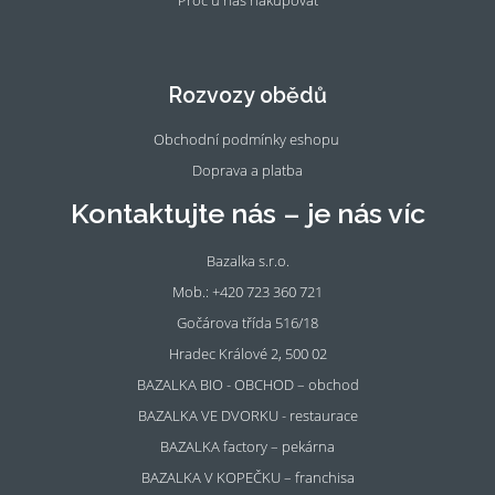
Proč u nás nakupovat
Fac
Ins
eb
tag
oo
ra
Rozvozy obědů
k
m
Obchodní podmínky eshopu
Doprava a platba
Kontaktujte nás – je nás víc
Bazalka s.r.o.
Mob.: +420 723 360 721
Gočárova třída 516/18
Hradec Králové 2, 500 02
BAZALKA BIO - OBCHOD – obchod
BAZALKA VE DVORKU - restaurace
BAZALKA factory – pekárna
BAZALKA V KOPEČKU – franchisa