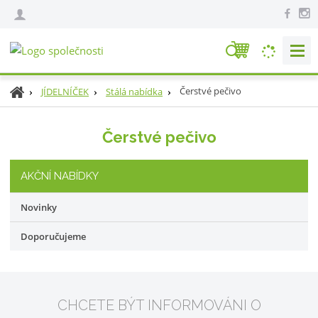
V
y
h
Ú
Čerstvé pečivo
JÍDELNÍČEK
Stálá nabídka
l
v
e
o
Čerstvé pečivo
d
d
n
a
í
t
AKČNÍ NABÍDKY
s
t
Novinky
r
a
Doporučujeme
n
a
CHCETE BÝT INFORMOVÁNI O