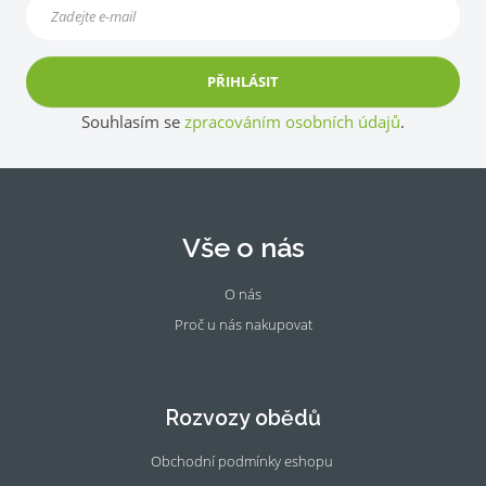
PŘIHLÁSIT
Souhlasím se
zpracováním osobních údajů
.
Vše o nás
O nás
Proč u nás nakupovat
Fac
Ins
eb
tag
oo
ra
Rozvozy obědů
k
m
Obchodní podmínky eshopu