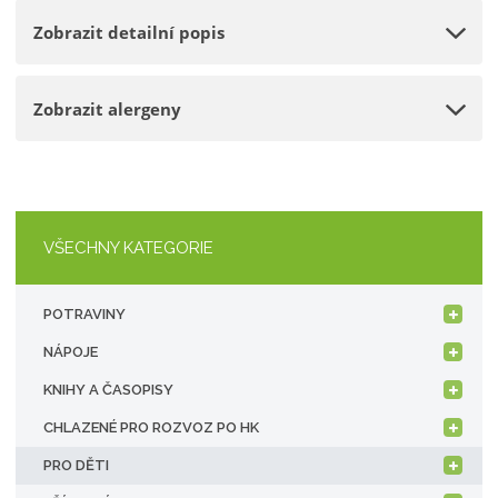
o
n
e
Zobrazit detailní popis
ž
o
t
s
ž
t
s
Zobrazit alergeny
v
t
í
v
í
VŠECHNY KATEGORIE
POTRAVINY
NÁPOJE
KNIHY A ČASOPISY
CHLAZENÉ PRO ROZVOZ PO HK
PRO DĚTI