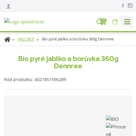
V
y
h
Ú
Bio pyré jablko a borůvka 360g Dennree
PRO DĚTI
l
v
e
o
Bio pyré jablko a borůvka 360g
d
d
Dennree
n
a
í
t
K
s
Kód produktu:
4021851596289
ó
t
d
r
v
a
ý
n
r
a
o
b
c