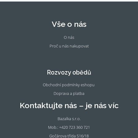
Vše o nás
O nás
Proč u nás nakupovat
Fac
Ins
eb
tag
oo
ra
Rozvozy obědů
k
m
Obchodní podmínky eshopu
Doprava a platba
Kontaktujte nás – je nás víc
Bazalka s.r.o.
Mob.: +420 723 360 721
Gočárova třída 516/18