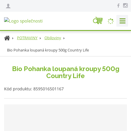
V
y
h
Ú
POTRAVINY
Obiloviny
l
v
e
Bio Pohanka loupaná kroupy 500g Country Life
o
d
d
n
a
Bio Pohanka loupaná kroupy 500g
í
t
Country Life
s
t
K
r
Kód produktu:
8595016501167
ó
a
d
n
v
a
ý
r
o