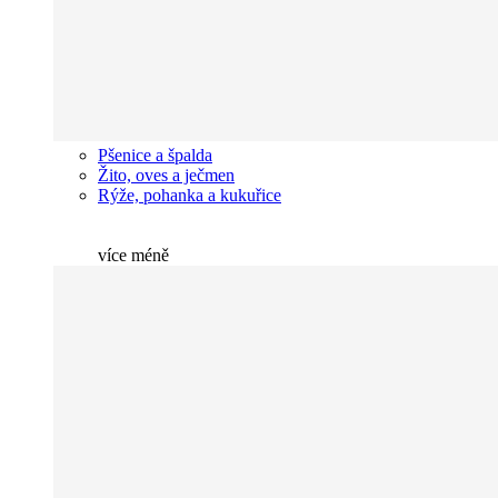
Pšenice a špalda
Žito, oves a ječmen
Rýže, pohanka a kukuřice
více
méně