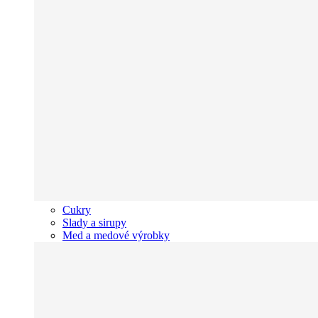
Cukry
Slady a sirupy
Med a medové výrobky