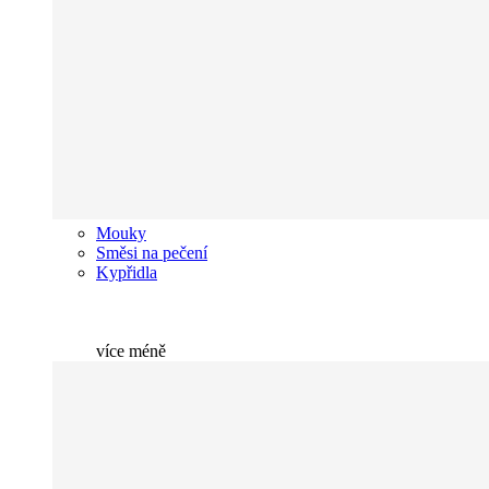
Mouky
Směsi na pečení
Kypřidla
více
méně