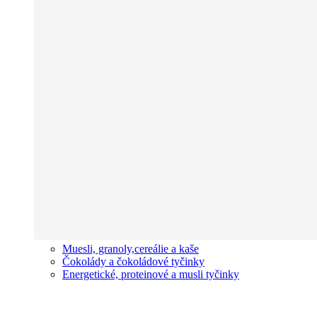
Muesli, granoly,cereálie a kaše
Čokolády a čokoládové tyčinky
Energetické, proteinové a musli tyčinky