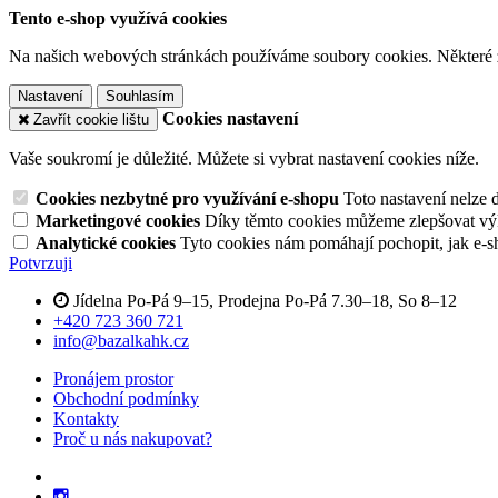
Tento e-shop využívá cookies
Na našich webových stránkách používáme soubory cookies. Některé z n
Nastavení
Souhlasím
Cookies nastavení
Zavřít cookie lištu
Vaše soukromí je důležité. Můžete si vybrat nastavení cookies níže.
Cookies nezbytné pro využívání e-shopu
Toto nastavení nelze 
Marketingové cookies
Díky těmto cookies můžeme zlepšovat výko
Analytické cookies
Tyto cookies nám pomáhají pochopit, jak e-s
Potvrzuji
Jídelna Po-Pá 9–15, Prodejna Po-Pá 7.30–18, So 8–12
+420 723 360 721
info@bazalkahk.cz
Pronájem prostor
Obchodní podmínky
Kontakty
Proč u nás nakupovat?