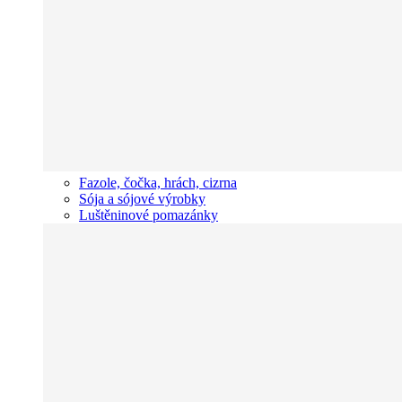
Fazole, čočka, hrách, cizrna
Sója a sójové výrobky
Luštěninové pomazánky